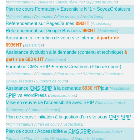
(
Administrateurs
/
Squelettes SoyezCréateurs
/
Supports de cours
)
Plan de cours Formation « Essentielle N°1 » SoyezCréateurs
(
Administrateurs
/
Formation
/
Plan de cours
/
Rédacteurs
)
Référencement sur PagesJaunes
89€HT
(
Assistance
)
Référencement sur Google Business
89€HT
(
Assistance
)
Assistance à l’entretien de votre site Internet
à partir de
693€HT
(
Assistance
)
Assistance évolution à la demande (contenu et technique)
à
partir de 693 € HT
(
Assistance
)
Formation
CMS
SPIP
+ SoyezCréateurs (Plan de cours)
(
Administrateurs
/
Formation
/
Plan de cours
/
Rédacteurs
/
Squelettes
SoyezCréateurs
/
Supports de cours
)
Assistance
CMS
SPIP
à la demande
693€ HT
/jour
(
Assistance
)
SPIP
vs WordPress
(
Administrateurs
)
Mise en œuvre de l’accessibilité avec
SPIP
(
Administrateurs
/
Rédacteurs
/
Supports de cours
)
Plan de cours : initiation à la gestion d’un site sous
CMS
SPIP
(
Administrateurs
/
Plan de cours
/
Rédacteurs
)
Plan de cours : Accessibilité &
CMS
SPIP
(
Administrateurs
/
Formation
/
Plan de cours
/
Rédacteurs
/
Supports de cours
)