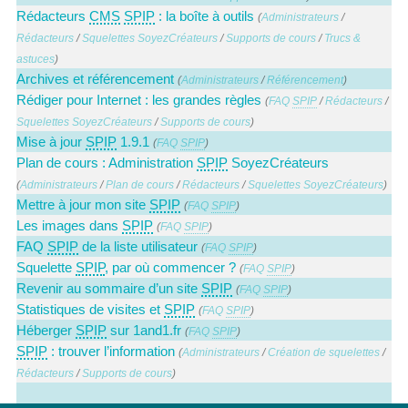
Rédacteurs
CMS
SPIP
: la boîte à outils
(
Administrateurs
/
Rédacteurs
/
Squelettes SoyezCréateurs
/
Supports de cours
/
Trucs &
astuces
)
Archives et référencement
(
Administrateurs
/
Référencement
)
Rédiger pour Internet : les grandes règles
(
FAQ
SPIP
/
Rédacteurs
/
Squelettes SoyezCréateurs
/
Supports de cours
)
Mise à jour
SPIP
1.9.1
(
FAQ
SPIP
)
Plan de cours : Administration
SPIP
SoyezCréateurs
(
Administrateurs
/
Plan de cours
/
Rédacteurs
/
Squelettes SoyezCréateurs
)
Mettre à jour mon site
SPIP
(
FAQ
SPIP
)
Les images dans
SPIP
(
FAQ
SPIP
)
FAQ
SPIP
de la liste utilisateur
(
FAQ
SPIP
)
Squelette
SPIP
, par où commencer ?
(
FAQ
SPIP
)
Revenir au sommaire d’un site
SPIP
(
FAQ
SPIP
)
Statistiques de visites et
SPIP
(
FAQ
SPIP
)
Héberger
SPIP
sur 1and1.fr
(
FAQ
SPIP
)
SPIP
: trouver l’information
(
Administrateurs
/
Création de squelettes
/
Rédacteurs
/
Supports de cours
)