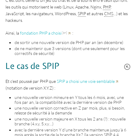
C’est donc devenu un jeu du chat et de la souris entre ceux qui font
les outils qui motorisent le web (Linux, Apache, Nginx,
PHP
,
JavaScript, les navigateurs, WordPress,
SPIP
et autres
CMS
…) et les
hackeurs.
Ainsi, la
fondation PHP a choisi
:
de sortir une nouvelle version de PHP par an (en décembre)
de ne maintenir que 3 versions (dont une seulement pour les
correctifs de sécurité)
Le cas de SPIP
Et c’est poussé par PHP que
SPIP a choisi une voie semblable
(notation de version X.Y.Z) :
une nouvelle version mineure en Y tous les 6 mois, avec, une
fois par an, la compatibilité avec la dernière version de PHP
une nouvelle version corrective en Z par mois, plus, si besoin,
release
de sécurité à la demande
une nouvelle version majeure en X tous les 2 ans (?) : nouvelle
branche (4.x.y, 5.x.y…)
avec la dernière version Y d’une branche maintenue jusqu’à 6
mois après la sortie de la branche X+2 (la version SPIP 4.4