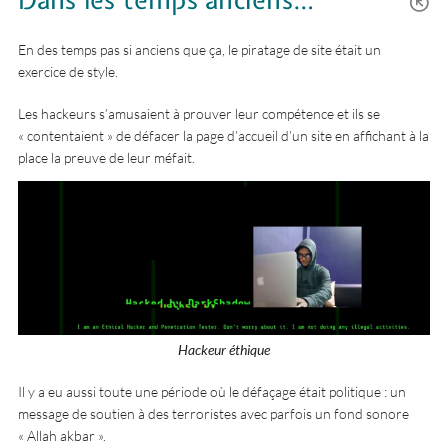
Dans les temps anciens…
En des temps pas si anciens que ça, le piratage de site était un
exercice de style.
Les hackeurs s’amusaient à prouver leur compétence et ils se
« contentaient » de défacer la page d’accueil d’un site en affichant à la
place la preuve de leur méfait.
Hackeur éthique
Il y a eu aussi toute une période où le défaçage était politique : un
message de soutien à des terroristes avec parfois un fond sonore
« Allah akbar ».