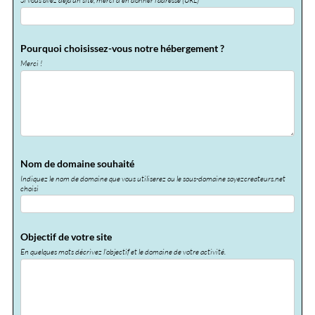
Si vous avez déjà un site, merci d'en donner l'adresse (URL)
Pourquoi choisissez-vous notre hébergement ?
Merci !
Nom de domaine souhaité
Indiquez le nom de domaine que vous utiliserez ou le sous-domaine soyezcreateurs.net
choisi
Objectif de votre site
En quelques mots décrivez l'objectif et le domaine de votre activité.