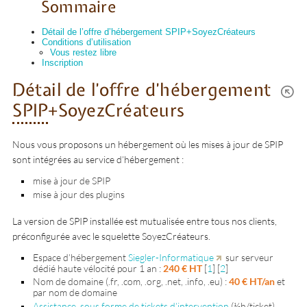
Sommaire
Détail de l’offre d’hébergement SPIP+SoyezCréateurs
Conditions d’utilisation
Vous restez libre
Inscription
Détail de l’offre d’hébergement
SPIP
+SoyezCréateurs
Nous vous proposons un hébergement où les mises à jour de SPIP
sont intégrées au service d’hébergement :
mise à jour de SPIP
mise à jour des plugins
La version de SPIP installée est mutualisée entre tous nos clients,
préconfigurée avec le squelette SoyezCréateurs.
Espace d’hébergement
Siegler-Informatique
sur serveur
dédié haute vélocité pour 1 an :
240 € HT
[
1
]
[
2
]
Nom de domaine (.fr, .com, .org, .net, .info, .eu) :
40 € HT/an
et
par nom de domaine
Assistance, sous forme de tickets d’intervention
(½h/ticket)