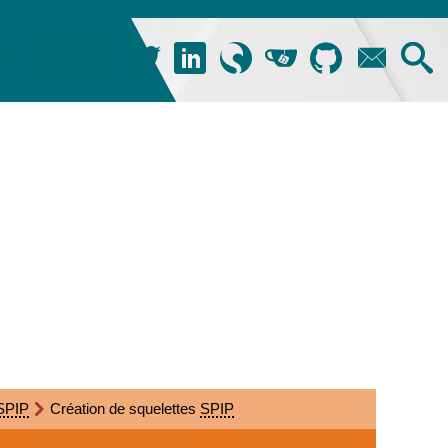
SPIP
Création de squelettes
SPIP