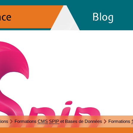
nce
Blog
ions
Formations
CMS
SPIP
et Bases de Données
Formations