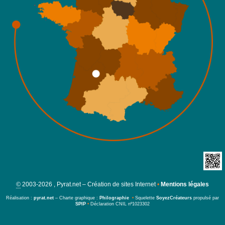
©
2003-2026 , Pyrat.net – Création de sites Internet
•
Mentions légales
Réalisation :
pyrat.net
– Charte graphique :
Philographie
•
Squelette
SoyezCréateurs
propulsé par
SPIP
•
Déclaration CNIL nº1023302