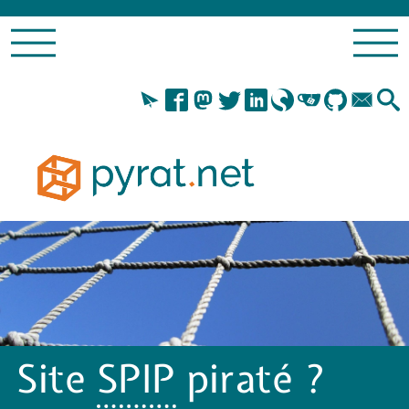
Site
SPIP
piraté ?