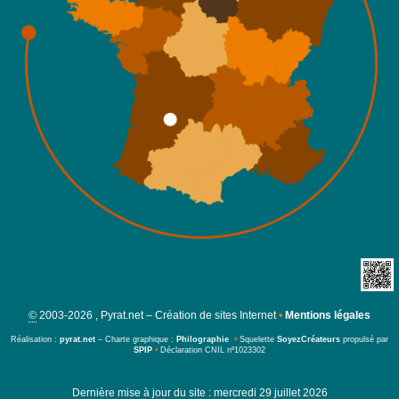
©
2003-2026 , Pyrat.net – Création de sites Internet
•
Mentions légales
Réalisation :
pyrat.net
– Charte graphique :
Philographie
•
Squelette
SoyezCréateurs
propulsé par
SPIP
•
Déclaration CNIL nº1023302
Dernière mise à jour du site : mercredi 29 juillet 2026