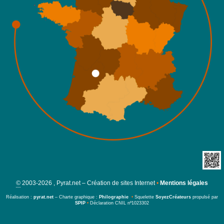
©
2003-2026 , Pyrat.net – Création de sites Internet
•
Mentions légales
Réalisation :
pyrat.net
– Charte graphique :
Philographie
•
Squelette
SoyezCréateurs
propulsé par
SPIP
•
Déclaration CNIL nº1023302