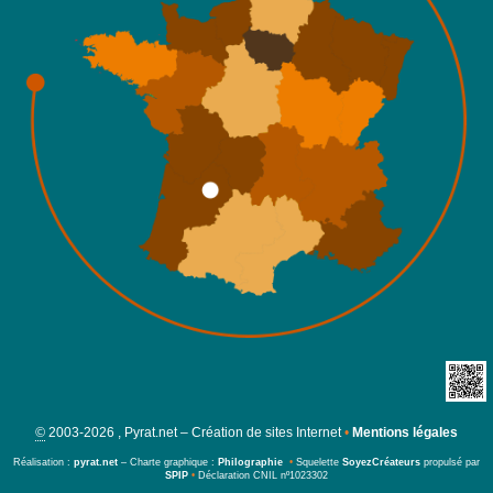
©
2003-2026 , Pyrat.net – Création de sites Internet
•
Mentions légales
Réalisation :
pyrat.net
– Charte graphique :
Philographie
•
Squelette
SoyezCréateurs
propulsé par
SPIP
•
Déclaration CNIL nº1023302