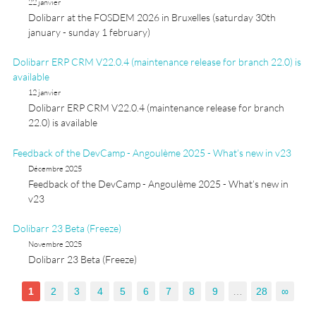
22 janvier
Dolibarr at the FOSDEM 2026 in Bruxelles (saturday 30th
january - sunday 1 february)
Dolibarr ERP CRM V22.0.4 (maintenance release for branch 22.0) is
available
12 janvier
Dolibarr ERP CRM V22.0.4 (maintenance release for branch
22.0) is available
Feedback of the DevCamp - Angoulème 2025 - What’s new in v23
Décembre 2025
Feedback of the DevCamp - Angoulème 2025 - What’s new in
v23
Dolibarr 23 Beta (Freeze)
Novembre 2025
Dolibarr 23 Beta (Freeze)
1
2
3
4
5
6
7
8
9
…
28
∞