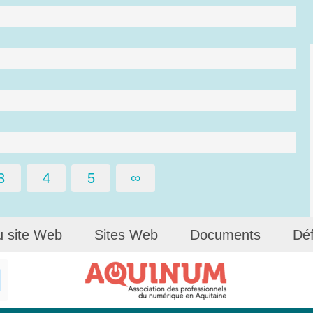
3
4
5
∞
u site Web
Sites Web
Documents
Déf