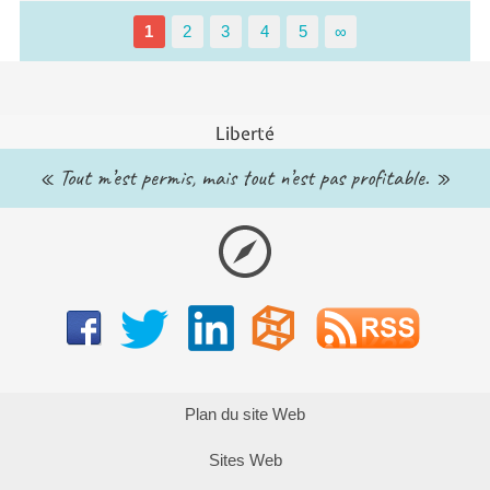
1
2
3
4
5
∞
Liberté
« Tout m’est permis, mais tout n’est pas profitable. »
Plan du site Web
Sites Web