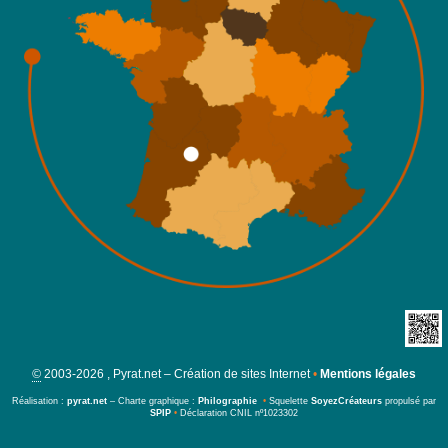
©
2003-2026 , Pyrat.net – Création de sites Internet
•
Mentions légales
Réalisation :
pyrat.net
– Charte graphique :
Philographie
•
Squelette
SoyezCréateurs
propulsé par
SPIP
•
Déclaration CNIL nº1023302