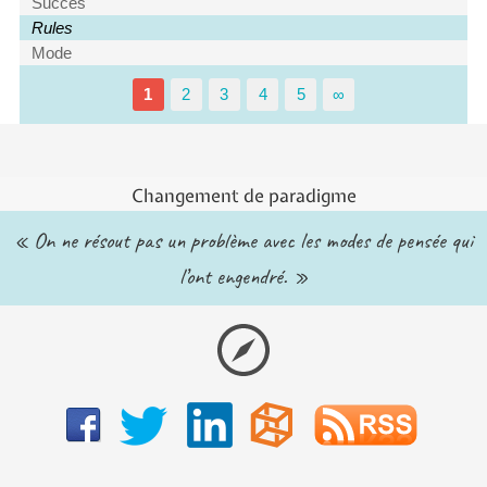
Succès
Rules
Mode
1
2
3
4
5
∞
Changement de paradigme
« On ne résout pas un problème avec les modes de pensée qui
l’ont engendré. »