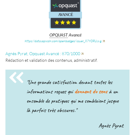
®
®
CONFIRME
AVANCÉ
OPQUAST
Avancé
https://data.oqs-cdn.com/openbadges/issuer_87YORU.svg
Agnès Pyrat, Opquast Avancé : 870/1000
Rédaction et validation des contenus, administratif.
"Une grande satisfaction devant toutes les
informations reçues qui
donnent du sens
à un
ensemble de pratiques qui me semblaient jusque
là parfois très obscures."
Agnès Pyrat