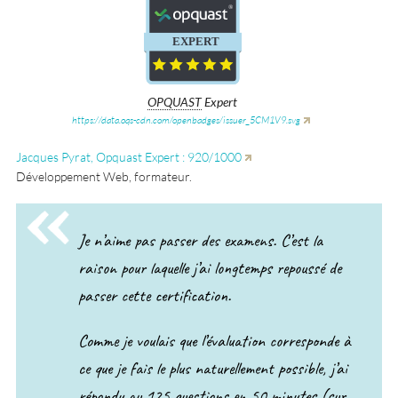
®
®
CONFIRME
EXPERT
OPQUAST
Expert
https://data.oqs-cdn.com/openbadges/issuer_5CM1V9.svg
Jacques Pyrat, Opquast Expert : 920/1000
Développement Web, formateur.
Je n’aime pas passer des examens. C’est la
raison pour laquelle j’ai longtemps repoussé de
passer cette certification.
Comme je voulais que l’évaluation corresponde à
ce que je fais le plus naturellement possible, j’ai
répondu au 125 questions en 50 minutes (sur