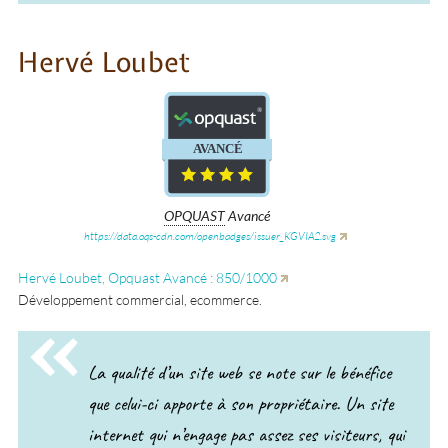
Hervé Loubet
®
®
CONFIRME
AVANCÉ
OPQUAST
Avancé
https://data.oqs-cdn.com/openbadges/issuer_KGVIA2.svg
Hervé Loubet, Opquast Avancé : 850/1000
Développement commercial, ecommerce.
La qualité d’un site web se note sur le bénéfice
que celui-ci apporte à son propriétaire. Un site
internet qui n’engage pas assez ses visiteurs, qui