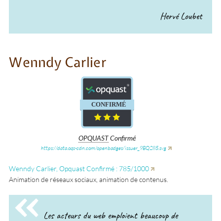
Hervé Loubet
Wenndy Carlier
®
®
CONFIRME
CONFIRMÉ
OPQUAST
Confirmé
https://data.oqs-cdn.com/openbadges/issuer_9BQ285.svg
Wenndy Carlier, Opquast Confirmé : 785/1000
Animation de réseaux sociaux, animation de contenus.
Les acteurs du web emploient beaucoup de