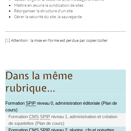
Mettre en œuvre la syndication de sites
Réorganiser la structure d’un site
Gérer la sécurité du site, la sauvegarde
[
1
]
Attention : la mise en forme est perdue par copier/coller
Dans la même
rubrique…
Formation
SPIP
niveau 0, administration éditoriale (Plan de
cours)
Formation
CMS
SPIP
niveau 1, administration et création
de squelettes (Plan de cours)
Formation
CMS
SPIP
niveau 2, plugins, cfg et noisettes