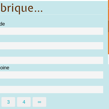
ubrique…
nde
moine
3
4
∞