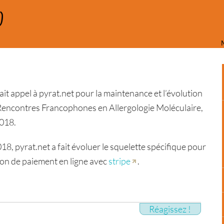
)
ait appel à pyrat.net pour la maintenance et l’évolution
es Rencontres Francophones en Allergologie Moléculaire,
2018.
018, pyrat.net a fait évoluer le squelette spécifique pour
ution de paiement en ligne avec
stripe
.
Réagissez !