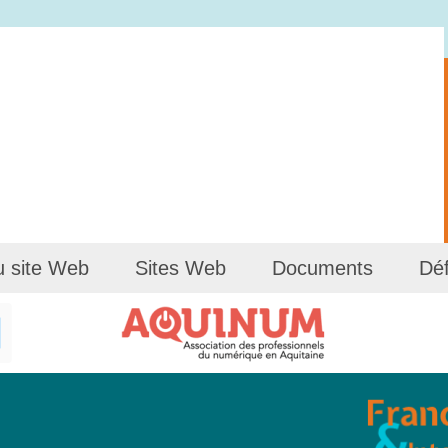
u site Web
Sites Web
Documents
Déf