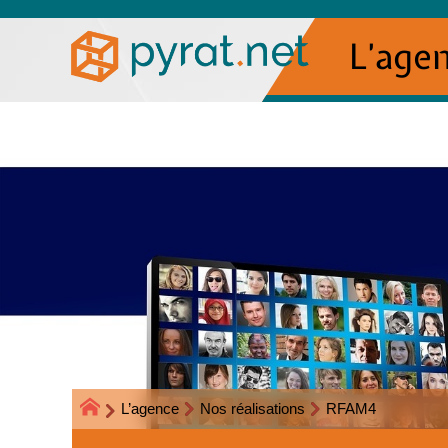
L’age
L’agence
Nos réalisations
RFAM4