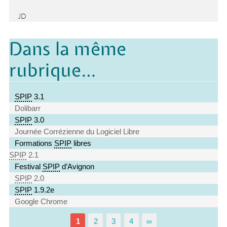
JD
Dans la même
rubrique…
SPIP
3.1
Dolibarr
SPIP
3.0
Journée Corrézienne du Logiciel Libre
Formations
SPIP
libres
SPIP
2.1
Festival
SPIP
d’Avignon
SPIP
2.0
SPIP
1.9.2e
Google Chrome
1
2
3
4
∞