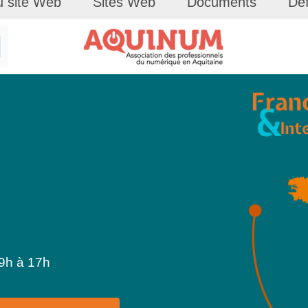
u site Web
Sites Web
Documents
Déf
 9h à 17h