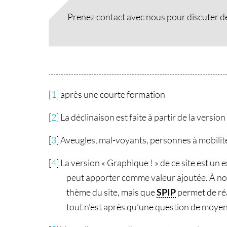
Prenez contact avec nous pour discuter de 
[
1
]
après une courte formation
[
2
]
La déclinaison est faite à partir de la version
[
3
]
Aveugles, mal-voyants, personnes à mobilit
[
4
]
La version « Graphique ! » de ce site est un 
peut apporter comme valeur ajoutée. À note
thème du site, mais que
SPIP
permet de réa
tout n’est après qu’une question de moye