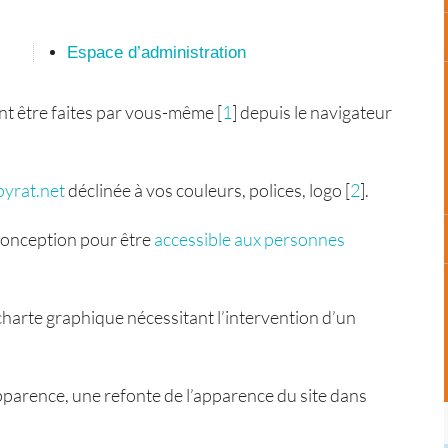
Espace d’administration
ent être faites par vous-même
[
1
]
depuis le navigateur
yrat.net
déclinée à vos couleurs, polices, logo
[
2
]
.
 conception pour être
accessible aux personnes
charte graphique nécessitant l’intervention d’un
apparence, une refonte de l’apparence du site dans