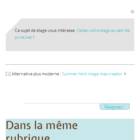
Ce sujet de stage vous intéresse :
faites votre stage au sein de
pyrat
.
net
!
[
1
]
Alternative plus moderne :
Summer html image map creator
Réagissez !
Dans la même
rubrique…