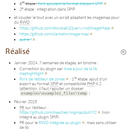
re
1
étape :
fork ajoutant le format d’export SPIP
e
2
étape : intégration dans SPIP
et coupler le tout avec un script adaptant les imagemap pour
du
RWD
:
https://github.com/stowball/jQuery-rwdImageMaps
https://github.com/clarketm/image-map
autre ?
Réalisé
Janvier 2024, 7 semaines de stages, en binôme :
Correction du plugin par
mise à jour de la lib
maphightlight
re
Fork de l’éditeur de zones
: 1
étape, ajout d’un
export au format
SPIP
et compatibilité
PHP
8.2
(attention, il faut rajouter un dossier
)
examples\example1_files\temp
Février 2025
PR
sur l’éditeur :
https://github.com/maschek/imgmap/pull/92
(non
intégré au plugin SPIP)
PR pour le
RWD intégrée au plugin
, mais sans utiliser
de lib