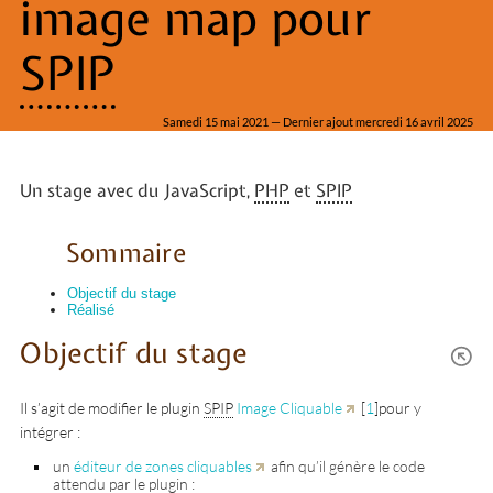
image map pour
SPIP
Samedi 15 mai 2021 — Dernier ajout mercredi 16 avril 2025
Un stage avec du JavaScript,
PHP
et
SPIP
Sommaire
Objectif du stage
Réalisé
Objectif du stage
Il s’agit de modifier le plugin
SPIP
Image Cliquable
[
1
]
pour y
intégrer :
un
éditeur de zones cliquables
afin qu’il génère le code
attendu par le plugin :