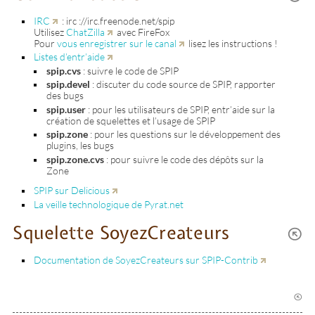
IRC
: irc ://irc.freenode.net/spip
Utilisez
ChatZilla
avec FireFox
Pour
vous enregistrer sur le canal
lisez les instructions !
Listes d’entr’aide
spip.cvs
: suivre le code de SPIP
spip.devel
: discuter du code source de SPIP, rapporter
des bugs
spip.user
: pour les utilisateurs de SPIP, entr’aide sur la
création de squelettes et l’usage de SPIP
spip.zone
: pour les questions sur le développement des
plugins, les bugs
spip.zone.cvs
: pour suivre le code des dépôts sur la
Zone
SPIP sur Delicious
La veille technologique de Pyrat.net
Squelette SoyezCreateurs
Documentation de SoyezCreateurs sur SPIP-Contrib