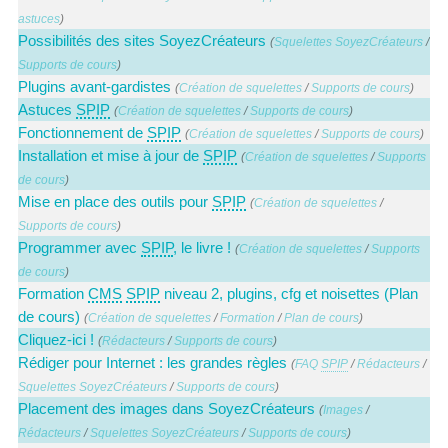
astuces
)
Possibilités des sites SoyezCréateurs
(
Squelettes SoyezCréateurs
/
Supports de cours
)
Plugins avant-gardistes
(
Création de squelettes
/
Supports de cours
)
Astuces
SPIP
(
Création de squelettes
/
Supports de cours
)
Fonctionnement de
SPIP
(
Création de squelettes
/
Supports de cours
)
Installation et mise à jour de
SPIP
(
Création de squelettes
/
Supports
de cours
)
Mise en place des outils pour
SPIP
(
Création de squelettes
/
Supports de cours
)
Programmer avec
SPIP
, le livre !
(
Création de squelettes
/
Supports
de cours
)
Formation
CMS
SPIP
niveau 2, plugins, cfg et noisettes (Plan
de cours)
(
Création de squelettes
/
Formation
/
Plan de cours
)
Cliquez-ici !
(
Rédacteurs
/
Supports de cours
)
Rédiger pour Internet : les grandes règles
(
FAQ
SPIP
/
Rédacteurs
/
Squelettes SoyezCréateurs
/
Supports de cours
)
Placement des images dans SoyezCréateurs
(
Images
/
Rédacteurs
/
Squelettes SoyezCréateurs
/
Supports de cours
)