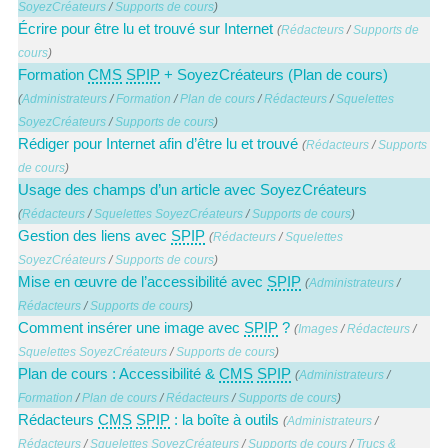
SoyezCréateurs
/
Supports de cours
)
Écrire pour être lu et trouvé sur Internet
(
Rédacteurs
/
Supports de
cours
)
Formation
CMS
SPIP
+ SoyezCréateurs (Plan de cours)
(
Administrateurs
/
Formation
/
Plan de cours
/
Rédacteurs
/
Squelettes
SoyezCréateurs
/
Supports de cours
)
Rédiger pour Internet afin d’être lu et trouvé
(
Rédacteurs
/
Supports
de cours
)
Usage des champs d’un article avec SoyezCréateurs
(
Rédacteurs
/
Squelettes SoyezCréateurs
/
Supports de cours
)
Gestion des liens avec
SPIP
(
Rédacteurs
/
Squelettes
SoyezCréateurs
/
Supports de cours
)
Mise en œuvre de l’accessibilité avec
SPIP
(
Administrateurs
/
Rédacteurs
/
Supports de cours
)
Comment insérer une image avec
SPIP
?
(
Images
/
Rédacteurs
/
Squelettes SoyezCréateurs
/
Supports de cours
)
Plan de cours : Accessibilité &
CMS
SPIP
(
Administrateurs
/
Formation
/
Plan de cours
/
Rédacteurs
/
Supports de cours
)
Rédacteurs
CMS
SPIP
: la boîte à outils
(
Administrateurs
/
Rédacteurs
/
Squelettes SoyezCréateurs
/
Supports de cours
/
Trucs &