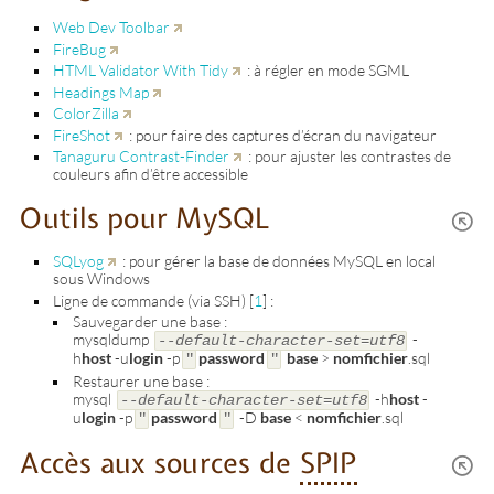
Web Dev Toolbar
FireBug
HTML Validator With Tidy
: à régler en mode SGML
Headings Map
ColorZilla
FireShot
: pour faire des captures d’écran du navigateur
Tanaguru Contrast-Finder
: pour ajuster les contrastes de
couleurs afin d’être accessible
Outils pour MySQL
SQLyog
: pour gérer la base de données MySQL en local
sous Windows
Ligne de commande (via SSH)
[
1
]
:
Sauvegarder une base :
mysqldump
-
--default-character-set=utf8
h
host
-u
login
-p
password
base
>
nomfichier
.sql
"
"
Restaurer une base :
mysql
-h
host
-
--default-character-set=utf8
u
login
-p
password
-D
base
<
nomfichier
.sql
"
"
Accès aux sources de
SPIP