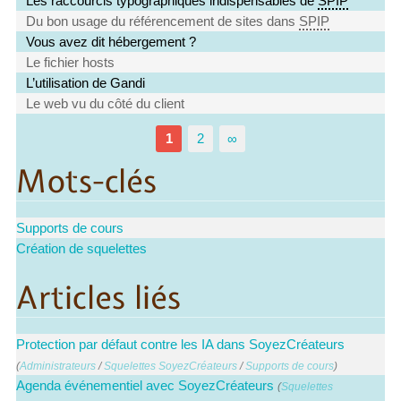
Les raccourcis typographiques indispensables de
SPIP
Du bon usage du référencement de sites dans
SPIP
Vous avez dit hébergement ?
Le fichier hosts
L’utilisation de Gandi
Le web vu du côté du client
1
2
∞
Mots-clés
Supports de cours
Création de squelettes
Articles liés
Protection par défaut contre les IA dans SoyezCréateurs
(
Administrateurs
/
Squelettes SoyezCréateurs
/
Supports de cours
)
Agenda événementiel avec SoyezCréateurs
(
Squelettes