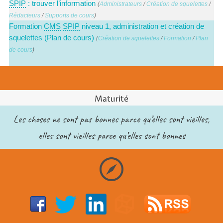
SPIP
: trouver l’information
(
Administrateurs
/
Création de squelettes
/
Rédacteurs
/
Supports de cours
)
Formation
CMS
SPIP
niveau 1, administration et création de
squelettes (Plan de cours)
(
Création de squelettes
/
Formation
/
Plan
de cours
)
Maturité
Les choses ne sont pas bonnes parce qu’elles sont vieilles,
elles sont vieilles parce qu’elles sont bonnes