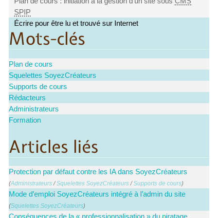
Plan de cours : initiation à la gestion d’un site sous
CMS
SPIP
Écrire pour être lu et trouvé sur Internet
Mots-clés
Plan de cours
Squelettes SoyezCréateurs
Supports de cours
Rédacteurs
Administrateurs
Formation
Articles liés
Protection par défaut contre les IA dans SoyezCréateurs
(
Administrateurs
/
Squelettes SoyezCréateurs
/
Supports de cours
)
Mode d’emploi SoyezCréateurs intégré à l’admin du site
(
Squelettes SoyezCréateurs
)
Conséquences de la « professionnalisation » du piratage