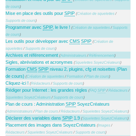
de cours
)
Mise en place des outils pour
SPIP
(
Création de squelettes
/
Supports de cours
)
Programmer avec
SPIP
, le livre !
(
Création de squelettes
/
Supports
de cours
)
Les outils pour développer avec
CMS
SPIP
(
Création de
squelettes
/
Supports de cours
)
Archives et référencement
(
Administrateurs
/
Référencement
)
Sigles, abréviations et acronymes
(
Squelettes SoyezCréateurs
)
Formation
CMS
SPIP
niveau 2, plugins, cfg et noisettes (Plan
de cours)
(
Création de squelettes
/
Formation
/
Plan de cours
)
Cliquez-ici !
(
Rédacteurs
/
Supports de cours
)
Rédiger pour Internet : les grandes règles
(
FAQ
SPIP
/
Rédacteurs
/
Squelettes SoyezCréateurs
/
Supports de cours
)
Plan de cours : Administration
SPIP
SoyezCréateurs
(
Administrateurs
/
Plan de cours
/
Rédacteurs
/
Squelettes SoyezCréateurs
)
Déclarer des variables dans
SPIP
1.9
(
Squelettes SoyezCréateurs
)
Placement des images dans SoyezCréateurs
(
Images
/
Rédacteurs
/
Squelettes SoyezCréateurs
/
Supports de cours
)