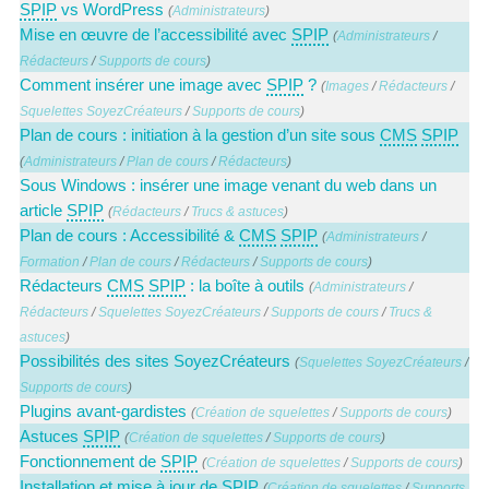
SPIP
vs WordPress
(
Administrateurs
)
Mise en œuvre de l’accessibilité avec
SPIP
(
Administrateurs
/
Rédacteurs
/
Supports de cours
)
Comment insérer une image avec
SPIP
?
(
Images
/
Rédacteurs
/
Squelettes SoyezCréateurs
/
Supports de cours
)
Plan de cours : initiation à la gestion d’un site sous
CMS
SPIP
(
Administrateurs
/
Plan de cours
/
Rédacteurs
)
Sous Windows : insérer une image venant du web dans un
article
SPIP
(
Rédacteurs
/
Trucs & astuces
)
Plan de cours : Accessibilité &
CMS
SPIP
(
Administrateurs
/
Formation
/
Plan de cours
/
Rédacteurs
/
Supports de cours
)
Rédacteurs
CMS
SPIP
: la boîte à outils
(
Administrateurs
/
Rédacteurs
/
Squelettes SoyezCréateurs
/
Supports de cours
/
Trucs &
astuces
)
Possibilités des sites SoyezCréateurs
(
Squelettes SoyezCréateurs
/
Supports de cours
)
Plugins avant-gardistes
(
Création de squelettes
/
Supports de cours
)
Astuces
SPIP
(
Création de squelettes
/
Supports de cours
)
Fonctionnement de
SPIP
(
Création de squelettes
/
Supports de cours
)
Installation et mise à jour de
SPIP
(
Création de squelettes
/
Supports