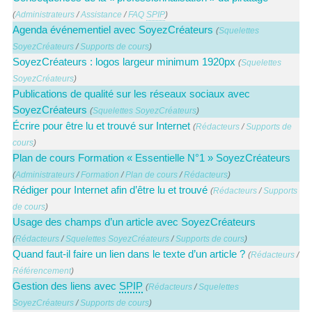
(
Administrateurs
/
Assistance
/
FAQ
SPIP
)
Agenda événementiel avec SoyezCréateurs
(
Squelettes
SoyezCréateurs
/
Supports de cours
)
SoyezCréateurs : logos largeur minimum 1920px
(
Squelettes
SoyezCréateurs
)
Publications de qualité sur les réseaux sociaux avec
SoyezCréateurs
(
Squelettes SoyezCréateurs
)
Écrire pour être lu et trouvé sur Internet
(
Rédacteurs
/
Supports de
cours
)
Plan de cours Formation « Essentielle N°1 » SoyezCréateurs
(
Administrateurs
/
Formation
/
Plan de cours
/
Rédacteurs
)
Rédiger pour Internet afin d’être lu et trouvé
(
Rédacteurs
/
Supports
de cours
)
Usage des champs d’un article avec SoyezCréateurs
(
Rédacteurs
/
Squelettes SoyezCréateurs
/
Supports de cours
)
Quand faut-il faire un lien dans le texte d’un article ?
(
Rédacteurs
/
Référencement
)
Gestion des liens avec
SPIP
(
Rédacteurs
/
Squelettes
SoyezCréateurs
/
Supports de cours
)