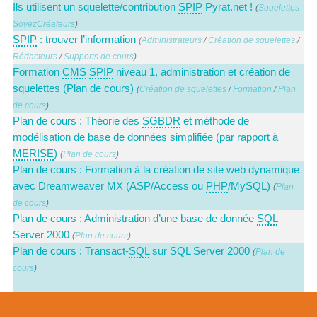
Ils utilisent un squelette/contribution
SPIP
Pyrat.net !
(
Squelettes
SoyezCréateurs
)
SPIP
: trouver l’information
(
Administrateurs
/
Création de squelettes
/
Rédacteurs
/
Supports de cours
)
Formation
CMS
SPIP
niveau 1, administration et création de
squelettes (Plan de cours)
(
Création de squelettes
/
Formation
/
Plan
de cours
)
Plan de cours : Théorie des
SGBDR
et méthode de
modélisation de base de données simplifiée (par rapport à
MERISE
)
(
Plan de cours
)
Plan de cours : Formation à la création de site web dynamique
avec Dreamweaver MX (ASP/Access ou
PHP
/MySQL)
(
Plan
de cours
)
Plan de cours : Administration d’une base de donnée
SQL
Server 2000
(
Plan de cours
)
Plan de cours : Transact-
SQL
sur SQL Server 2000
(
Plan de
cours
)