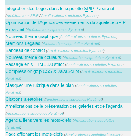
Intégration des Logos dans le squelette
SPIP
Pyrat
.net
(
Améliorations
SPIP
/
Améliorations squelettes Pyrat.net
)
Optimisation de l’Agenda des événements du squelette
SPIP
Pyrat
.net
(
Améliorations squelettes Pyrat.net
)
Nouveau thème graphique
(
Améliorations squelettes Pyrat.net
)
Mentions Légales
(
Améliorations squelettes Pyrat.net
)
Bandeau de contact
(
Améliorations squelettes Pyrat.net
)
Nouveau thème de couleurs
(
Améliorations squelettes Pyrat.net
)
Passage en
XHTML
1.0 strict
(
Améliorations squelettes Pyrat.net
)
Compression gzip
CSS
& JavaScript
(
Améliorations squelettes
Pyrat.net
)
Masquer une rubrique dans le plan
(
Améliorations squelettes
Pyrat.net
)
Citations aléatoires
(
Améliorations squelettes Pyrat.net
)
Améliorations de le présentation des galeries et de l’agenda
(
Améliorations squelettes Pyrat.net
)
Agenda, liens vers les mots-clefs
(
Améliorations squelettes
Pyrat.net
)
Page affichant les mots-clefs
(
Améliorations squelettes Pyrat.net
)