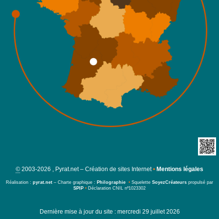
©
2003-2026 , Pyrat.net – Création de sites Internet
•
Mentions légales
Réalisation :
pyrat.net
– Charte graphique :
Philographie
•
Squelette
SoyezCréateurs
propulsé par
SPIP
•
Déclaration CNIL nº1023302
Dernière mise à jour du site : mercredi 29 juillet 2026