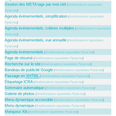
Gestion des META tags par mot clef
(
Améliorations squelettes
Pyrat.net
)
Agenda événementiels, simplification
(
Améliorations squelettes
Pyrat.net
)
Agenda événementiels, critères multiples
(
Améliorations squelettes
Pyrat.net
)
Agenda événementiels, vue annuelle
(
Améliorations squelettes
Pyrat.net
)
Agenda événementiels
(
Améliorations squelettes Pyrat.net
)
Page de résumé
(
Améliorations squelettes Pyrat.net
)
Recherche sur le site
(
Améliorations squelettes Pyrat.net
)
Bandeau de publicité Google
(
Améliorations squelettes Pyrat.net
)
Passage en
XHTML
(
Améliorations squelettes Pyrat.net
)
Étiquetage ICRA
(
Améliorations squelettes Pyrat.net
)
Sommaire automatique
(
Améliorations squelettes Pyrat.net
)
Galerie de photos
(
Améliorations squelettes Pyrat.net
)
Menu dynamique accessible
(
Améliorations squelettes Pyrat.net
)
Menu dynamique
(
Améliorations squelettes Pyrat.net
)
Marqueur Xiti
(
Améliorations squelettes Pyrat.net
)