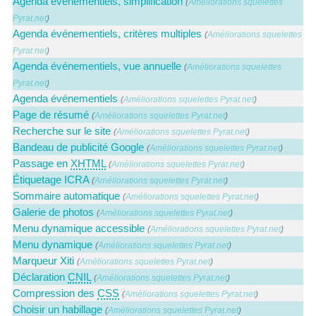
Agenda événementiels, simplification
(
Améliorations squelettes
Pyrat.net
)
Agenda événementiels, critères multiples
(
Améliorations squelettes
Pyrat.net
)
Agenda événementiels, vue annuelle
(
Améliorations squelettes
Pyrat.net
)
Agenda événementiels
(
Améliorations squelettes Pyrat.net
)
Page de résumé
(
Améliorations squelettes Pyrat.net
)
Recherche sur le site
(
Améliorations squelettes Pyrat.net
)
Bandeau de publicité Google
(
Améliorations squelettes Pyrat.net
)
Passage en
XHTML
(
Améliorations squelettes Pyrat.net
)
Étiquetage ICRA
(
Améliorations squelettes Pyrat.net
)
Sommaire automatique
(
Améliorations squelettes Pyrat.net
)
Galerie de photos
(
Améliorations squelettes Pyrat.net
)
Menu dynamique accessible
(
Améliorations squelettes Pyrat.net
)
Menu dynamique
(
Améliorations squelettes Pyrat.net
)
Marqueur Xiti
(
Améliorations squelettes Pyrat.net
)
Déclaration
CNIL
(
Améliorations squelettes Pyrat.net
)
Compression des
CSS
(
Améliorations squelettes Pyrat.net
)
Choisir un habillage
(
Améliorations squelettes Pyrat.net
)