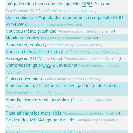
Intégration des Logos dans le squelette
SPIP
Pyrat
.net
(
Améliorations
SPIP
/
Améliorations squelettes Pyrat.net
)
Optimisation de l’Agenda des événements du squelette
SPIP
Pyrat
.net
(
Améliorations squelettes Pyrat.net
)
Nouveau thème graphique
(
Améliorations squelettes Pyrat.net
)
Mentions Légales
(
Améliorations squelettes Pyrat.net
)
Bandeau de contact
(
Améliorations squelettes Pyrat.net
)
Nouveau thème de couleurs
(
Améliorations squelettes Pyrat.net
)
Passage en
XHTML
1.0 strict
(
Améliorations squelettes Pyrat.net
)
Compression gzip
CSS
& JavaScript
(
Améliorations squelettes
Pyrat.net
)
Citations aléatoires
(
Améliorations squelettes Pyrat.net
)
Améliorations de le présentation des galeries et de l’agenda
(
Améliorations squelettes Pyrat.net
)
Agenda, liens vers les mots-clefs
(
Améliorations squelettes
Pyrat.net
)
Page affichant les mots-clefs
(
Améliorations squelettes Pyrat.net
)
Gestion des META tags par mot clef
(
Améliorations squelettes
Pyrat.net
)