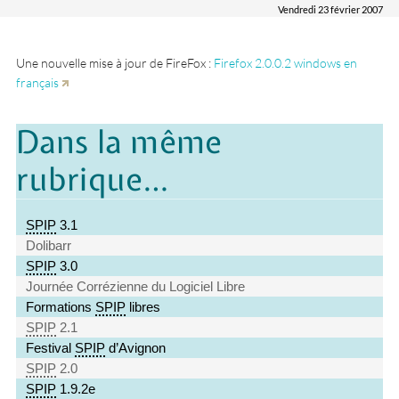
Vendredi 23 février 2007
Une nouvelle mise à jour de FireFox :
Firefox 2.0.0.2 windows en
français
Dans la même
rubrique…
SPIP
3.1
Dolibarr
SPIP
3.0
Journée Corrézienne du Logiciel Libre
Formations
SPIP
libres
SPIP
2.1
Festival
SPIP
d’Avignon
SPIP
2.0
SPIP
1.9.2e