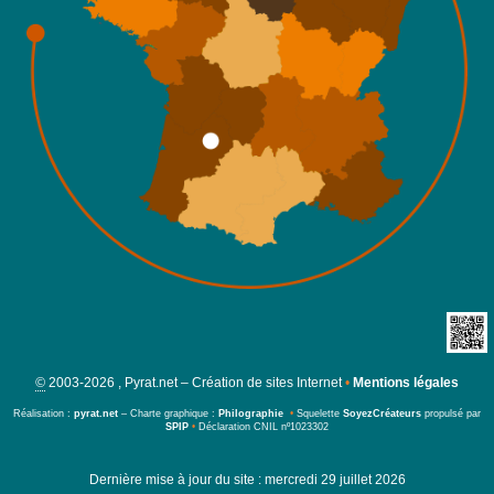
©
2003-2026 , Pyrat.net – Création de sites Internet
•
Mentions légales
Réalisation :
pyrat.net
– Charte graphique :
Philographie
•
Squelette
SoyezCréateurs
propulsé par
SPIP
•
Déclaration CNIL nº1023302
Dernière mise à jour du site : mercredi 29 juillet 2026