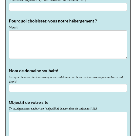
Si vous avez déjà un site, merci d'en donner l'adresse (URL)
Pourquoi choisissez-vous notre hébergement ?
Merci !
Nom de domaine souhaité
Indiquez le nom de domaine que vous utiliserez ou le sous-domaine soyezcreateurs.net
choisi
Objectif de votre site
En quelques mots décrivez l'objectif et le domaine de votre activité.