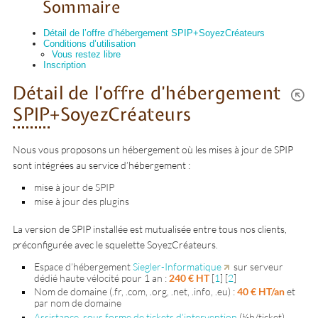
Sommaire
Détail de l’offre d’hébergement SPIP+SoyezCréateurs
Conditions d’utilisation
Vous restez libre
Inscription
Détail de l’offre d’hébergement
SPIP
+SoyezCréateurs
Nous vous proposons un hébergement où les mises à jour de SPIP
sont intégrées au service d’hébergement :
mise à jour de SPIP
mise à jour des plugins
La version de SPIP installée est mutualisée entre tous nos clients,
préconfigurée avec le squelette SoyezCréateurs.
Espace d’hébergement
Siegler-Informatique
sur serveur
dédié haute vélocité pour 1 an :
240 € HT
[
1
]
[
2
]
Nom de domaine (.fr, .com, .org, .net, .info, .eu) :
40 € HT/an
et
par nom de domaine
Assistance, sous forme de tickets d’intervention
(½h/ticket)