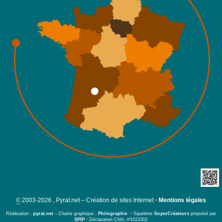
©
2003-2026 , Pyrat.net – Création de sites Internet
•
Mentions légales
Réalisation :
pyrat.net
– Charte graphique :
Philographie
•
Squelette
SoyezCréateurs
propulsé par
SPIP
•
Déclaration CNIL nº1023302