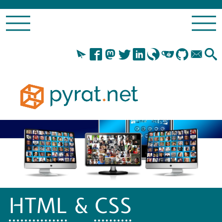
HTML
&
CSS