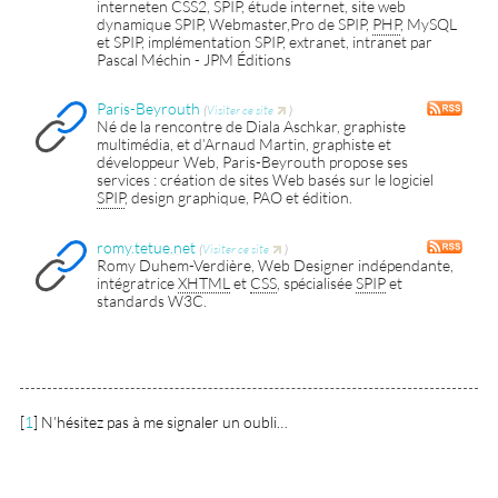
interneten CSS2, SPIP, étude internet, site web
dynamique SPIP, Webmaster,Pro de SPIP,
PHP
, MySQL
et SPIP, implémentation SPIP, extranet, intranet par
Pascal Méchin - JPM Éditions
Paris-Beyrouth
(
Visiter ce site
)
Né de la rencontre de Diala Aschkar, graphiste
multimédia, et d’Arnaud Martin, graphiste et
développeur Web, Paris-Beyrouth propose ses
services : création de sites Web basés sur le logiciel
SPIP
, design graphique, PAO et édition.
romy.tetue.net
(
Visiter ce site
)
Romy Duhem-Verdière, Web Designer indépendante,
intégratrice
XHTML
et
CSS
, spécialisée
SPIP
et
standards W3C.
[
1
]
N’hésitez pas à me signaler un oubli…