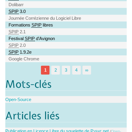
Dolibarr
SPIP
3.0
Journée Corrézienne du Logiciel Libre
Formations
SPIP
libres
SPIP
2.1
Festival
SPIP
d’Avignon
SPIP
2.0
SPIP
1.9.2e
Google Chrome
1
2
3
4
∞
Mots-clés
Open-Source
Articles liés
Publication en Licence Libre du squelette de
Pyrat
.net
(
Open-