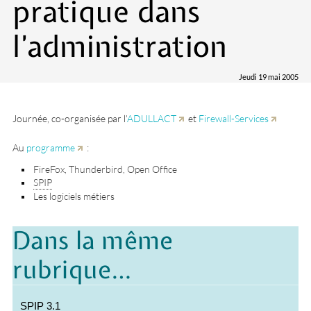
pratique dans
l’administration
Jeudi 19 mai 2005
Journée, co-organisée par l’
ADULLACT
et
Firewall-Services
Au
programme
:
FireFox, Thunderbird, Open Office
SPIP
Les logiciels métiers
Dans la même
rubrique…
SPIP
3.1