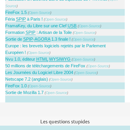
Source
)
FireFox 1.5
(
Open-Source
)
Féria
SPIP
à Paris !
(
Open-Source
)
FramaKey, du Libre sur une Clef
USB
(
Open-Source
)
Formation
SPIP
: Artisan de la Toile
(
Open-Source
)
Sortie de
SPIP
-
AGORA
1.3 finale !
(
Open-Source
)
Europe : les brevets logiciels rejetés par le Parlement
Européen !
(
Open-Source
)
Nvu 1.0, éditeur
HTML
WYSIWYG
(
Open-Source
)
50 millions de téléchargements de FireFox
(
Open-Source
)
Les Journées du Logiciel Libre 2004
(
Open-Source
)
Netscape 7.2 (anglais)
(
Open-Source
)
FireFox 1.0
(
Open-Source
)
Sortie de Mozilla 1.7
(
Open-Source
)
Les questions stupides