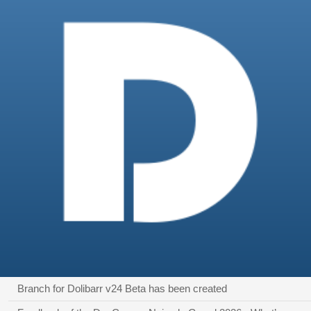
Branch for Dolibarr v24 Beta has been created