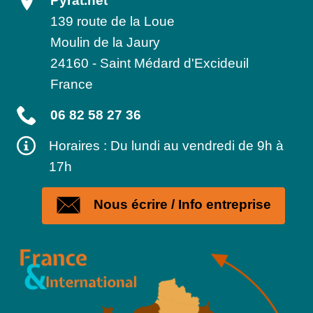
Pyrat.net
139 route de la Loue
Moulin de la Jaury
24160
-
Saint Médard d'Excideuil
France
06 82 58 27 36
Horaires : Du lundi au vendredi de 9h à
17h
Nous écrire / Info entreprise