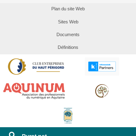
Plan du site Web
Sites Web
Documents
Définitions