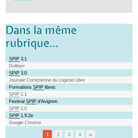
Dans la même
rubrique…
SPIP
3.1
Dolibarr
SPIP
3.0
Journée Corrézienne du Logiciel Libre
Formations
SPIP
libres
SPIP
2.1
Festival
SPIP
d’Avignon
SPIP
2.0
SPIP
1.9.2e
Google Chrome
1
2
3
4
∞