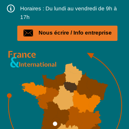
Horaires : Du lundi au vendredi de 9h à
17h
Nous écrire / Info entreprise