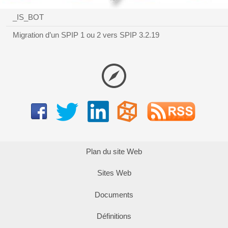
_IS_BOT
Migration d’un SPIP 1 ou 2 vers SPIP 3.2.19
Plan du site Web
Sites Web
Documents
Définitions