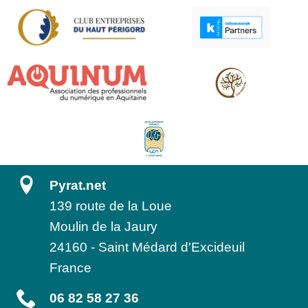
Pyrat.net
139 route de la Loue
Moulin de la Jaury
24160
-
Saint Médard d'Excideuil
France
06 82 58 27 36