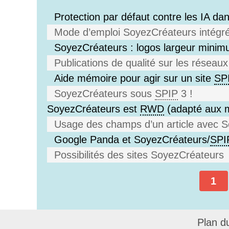
Protection par défaut contre les IA d
Mode d’emploi SoyezCréateurs intégré 
SoyezCréateurs : logos largeur mini
Publications de qualité sur les résea
Aide mémoire pour agir sur un site
SP
SoyezCréateurs sous
SPIP
3 !
SoyezCréateurs est
RWD
(adapté aux m
Usage des champs d’un article avec 
Google Panda et SoyezCréateurs/
SPI
Possibilités des sites SoyezCréateurs
1
Plan d