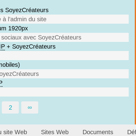
ans SoyezCréateurs
à l’admin du site
mum 1920px
ux sociaux avec SoyezCréateurs
IP
+ SoyezCréateurs
obiles)
SoyezCréateurs
P
2
∞
u site Web
Sites Web
Documents
Déf