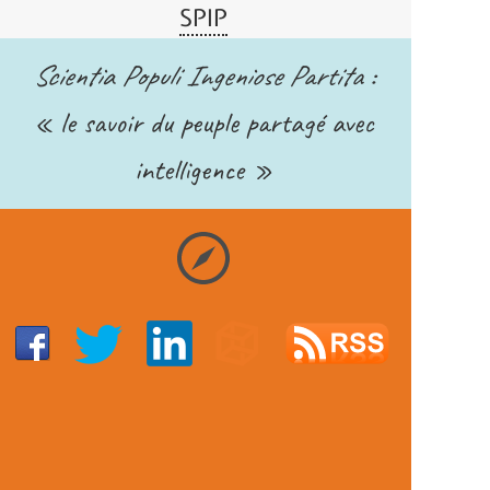
SPIP
Scientia Populi Ingeniose Partita
:
« le savoir du peuple partagé avec
intelligence »