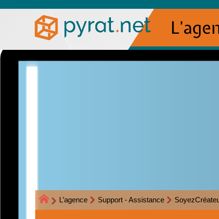
L’age
L’agence
Support - Assistance
SoyezCréate