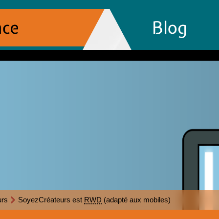
nce
Blog
urs
SoyezCréateurs est
RWD
(adapté aux mobiles)