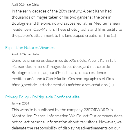
Avril 2024, par Diala
In the early decades of the 20th century, Albert Kahn had
thousands of images taken of his two gardens : the one in
Boulogne and the one, now disappeared, at his Mediterranean
residence in Cap-Martin. These photographs and films testify to
the patron’s attachment to his landscaped creations. The (…)
Exposition Natures Vivantes
Avril 2024, par Diala
Dans les premières décennies du XXe siècle, Albert Kahn fait
réaliser des milliers d’images de ses deux jardins : celui de
Boulogne et celui, aujourd’hui disparu, de sa résidence
méditerranéenne à Cap-Martin. Ces photographies et films
témoignent de l’attachement du mécène à ses créations (…)
Privacy Policy / Politique de Confidentialité
Janvier 2024
This website is published by the company 23FORWARD in
Montpellier, France. Information We Collect Our company does
not collect personal information about its visitors. However, we
delegate the responsibility of displaying advertisements on our