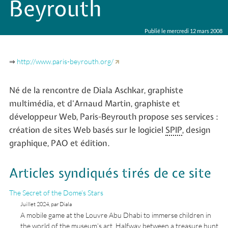
Beyrouth
Publié le mercredi 12 mars 2008
⇒
http://www.paris-beyrouth.org/
Né de la rencontre de Diala Aschkar, graphiste
multimédia, et d’Arnaud Martin, graphiste et
développeur Web, Paris-Beyrouth propose ses services :
création de sites Web basés sur le logiciel
SPIP
, design
graphique, PAO et édition.
Articles syndiqués tirés de ce site
The Secret of the Dome’s Stars
Juillet 2024, par Diala
A mobile game at the Louvre Abu Dhabi to immerse children in
the world of the museum’s art. Halfway between a treasure hunt