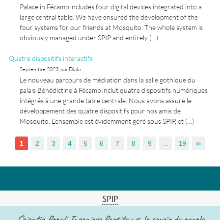
Palace in Fécamp includes four digital devices integrated into a
large central table. We have ensured the development of the
four systems for our friends at Mosquito. The whole system is
obviously managed under SPIP and entirely (…)
Quatre dispositifs interactifs
Septembre 2023, par Diala
Le nouveau parcours de médiation dans la salle gothique du
palais Bénédictine à Fécamp inclut quatre dispositifs numériques
intégrés à une grande table centrale. Nous avons assuré le
développement des quatre dispositifs pour nos amis de
Mosquito. L’ensemble est évidemment géré sous SPIP, et (…)
1
2
3
4
5
6
7
8
9
…
19
∞
SPIP
Scientia Populi Ingeniose Partita
: « le savoir du peuple