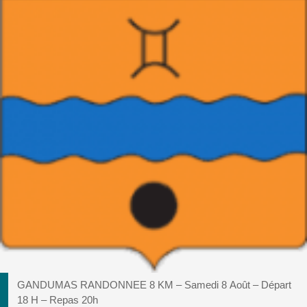
GANDUMAS RANDONNEE 8 KM – Samedi 8 Août – Départ
18 H – Repas 20h