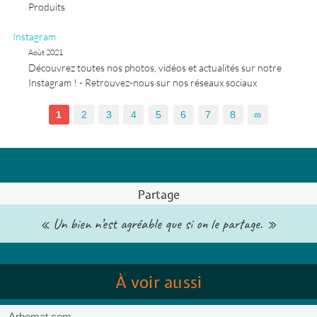
Produits
Instagram
Août 2021
Découvrez toutes nos photos, vidéos et actualités sur notre
Instagram ! - Retrouvez-nous sur nos réseaux sociaux
1
2
3
4
5
6
7
8
∞
Partage
« Un bien n’est agréable que si on le partage. »
À voir aussi
Arbomat.com