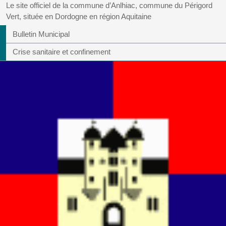
Le site officiel de la commune d’Anlhiac, commune du Périgord
Vert, située en Dordogne en région Aquitaine
Bulletin Municipal
Crise sanitaire et confinement