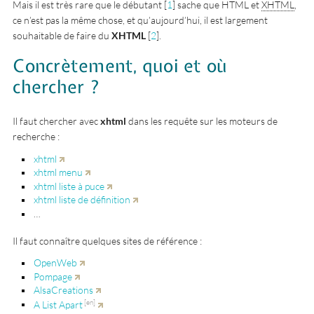
Mais il est très rare que le débutant
[
1
]
sache que HTML et
XHTML
,
ce n’est pas la même chose, et qu’aujourd’hui, il est largement
souhaitable de faire du
XHTML
[
2
]
.
Concrètement, quoi et où
chercher ?
Il faut chercher avec
xhtml
dans les requête sur les moteurs de
recherche :
xhtml
xhtml menu
xhtml liste à puce
xhtml liste de définition
…
Il faut connaître quelques sites de référence :
OpenWeb
Pompage
AlsaCreations
A List Apart