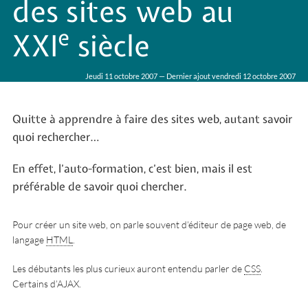
des sites web au
e
XXI
siècle
Jeudi 11 octobre 2007 — Dernier ajout vendredi 12 octobre 2007
Quitte à apprendre à faire des sites web, autant savoir
quoi rechercher…
En effet, l’auto-formation, c’est bien, mais il est
préférable de savoir quoi chercher.
Pour créer un site web, on parle souvent d’éditeur de page web, de
langage
HTML
.
Les débutants les plus curieux auront entendu parler de
CSS
.
Certains d’AJAX.