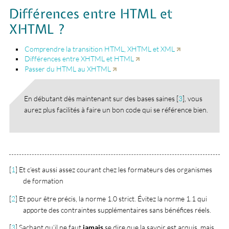
Différences entre HTML et
XHTML ?
Comprendre la transition HTML, XHTML et XML
Différences entre XHTML et HTML
Passer du HTML au XHTML
En débutant dès maintenant sur des bases saines
[
3
]
, vous
aurez plus facilités à faire un bon code qui se référence bien.
[
1
]
Et c’est aussi assez courant chez les formateurs des organismes
de formation
[
2
]
Et pour être précis, la norme 1.0 strict. Évitez la norme 1.1 qui
apporte des contraintes supplémentaires sans bénéfices réels.
[
3
]
Sachant qu’il ne faut
jamais
se dire que la savoir est acquis, mais