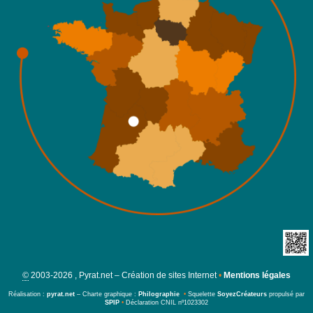
©
2003-2026 , Pyrat.net – Création de sites Internet
•
Mentions légales
Réalisation :
pyrat.net
– Charte graphique :
Philographie
•
Squelette
SoyezCréateurs
propulsé par
SPIP
•
Déclaration CNIL nº1023302