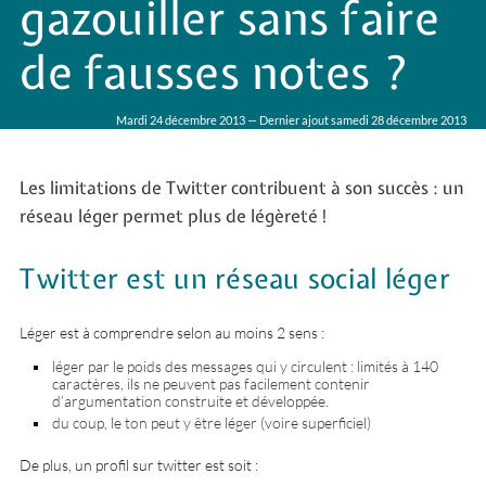
gazouiller sans faire
de fausses notes ?
Mardi 24 décembre 2013 — Dernier ajout samedi 28 décembre 2013
Les limitations de Twitter contribuent à son succès : un
réseau léger permet plus de légèreté !
Twitter est un réseau social léger
Léger est à comprendre selon au moins 2 sens :
léger par le poids des messages qui y circulent : limités à 140
caractères, ils ne peuvent pas facilement contenir
d’argumentation construite et développée.
du coup, le ton peut y être léger (voire superficiel)
De plus, un profil sur twitter est soit :