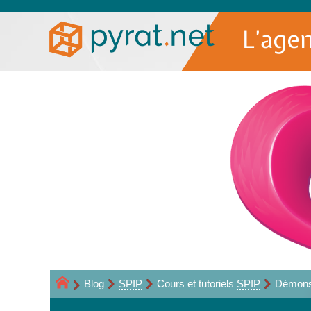
L’age
Blog
SPIP
Cours et tutoriels
SPIP
Démons