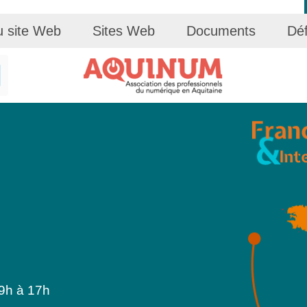
u site Web
Sites Web
Documents
Déf
 9h à 17h