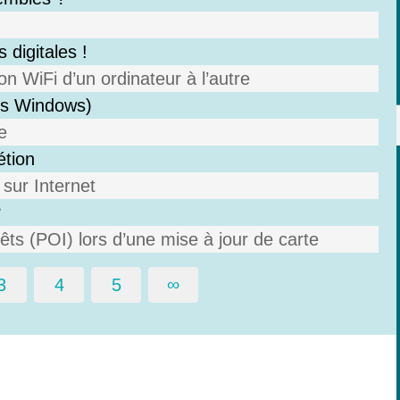
 digitales !
n WiFi d’un ordinateur à l’autre
ous Windows)
e
étion
sur Internet
?
ts (POI) lors d’une mise à jour de carte
3
4
5
∞