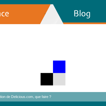
nce
Blog
tion de Delicious.com, que faire ?