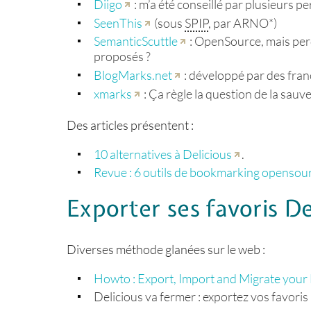
Diigo
: m’a été conseillé par plusieurs p
SeenThis
(sous
SPIP
, par ARNO*)
SemanticScuttle
: OpenSource, mais perd 
proposés ?
BlogMarks.net
: développé par des franç
xmarks
: Ça règle la question de la sauve
Des articles présentent :
10 alternatives à Delicious
.
Revue : 6 outils de bookmarking opensource
Exporter ses favoris De
Diverses méthode glanées sur le web :
Howto : Export, Import and Migrate you
Delicious va fermer : exportez vos favoris