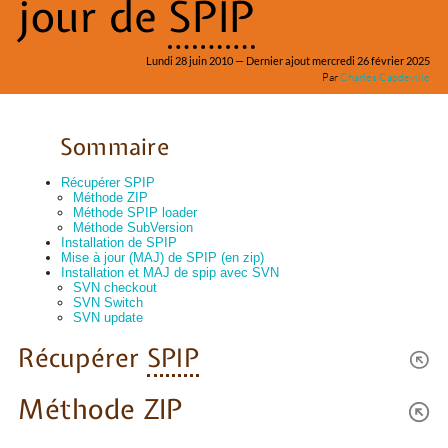
jour de
SPIP
Lundi 28 juin 2010 — Dernier ajout mercredi 26 février 2025
Par
Charles Capdeville
Sommaire
Récupérer SPIP
Méthode ZIP
Méthode SPIP loader
Méthode SubVersion
Installation de SPIP
Mise à jour (MAJ) de SPIP (en zip)
Installation et MAJ de spip avec SVN
SVN checkout
SVN Switch
SVN update
Récupérer
SPIP
Méthode ZIP