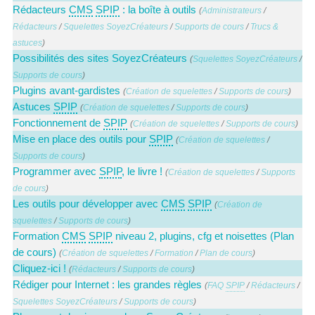
Rédacteurs
CMS
SPIP
: la boîte à outils
(
Administrateurs
/
Rédacteurs
/
Squelettes SoyezCréateurs
/
Supports de cours
/
Trucs &
astuces
)
Possibilités des sites SoyezCréateurs
(
Squelettes SoyezCréateurs
/
Supports de cours
)
Plugins avant-gardistes
(
Création de squelettes
/
Supports de cours
)
Astuces
SPIP
(
Création de squelettes
/
Supports de cours
)
Fonctionnement de
SPIP
(
Création de squelettes
/
Supports de cours
)
Mise en place des outils pour
SPIP
(
Création de squelettes
/
Supports de cours
)
Programmer avec
SPIP
, le livre !
(
Création de squelettes
/
Supports
de cours
)
Les outils pour développer avec
CMS
SPIP
(
Création de
squelettes
/
Supports de cours
)
Formation
CMS
SPIP
niveau 2, plugins, cfg et noisettes (Plan
de cours)
(
Création de squelettes
/
Formation
/
Plan de cours
)
Cliquez-ici !
(
Rédacteurs
/
Supports de cours
)
Rédiger pour Internet : les grandes règles
(
FAQ
SPIP
/
Rédacteurs
/
Squelettes SoyezCréateurs
/
Supports de cours
)