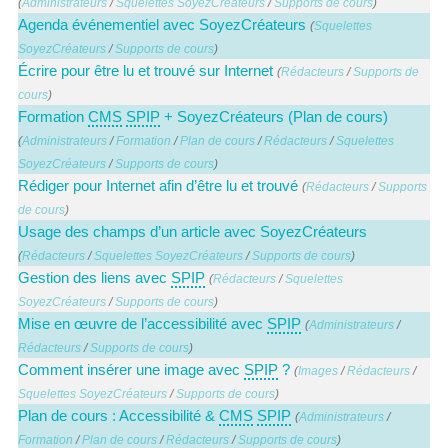
(
Administrateurs
/
Squelettes SoyezCréateurs
/
Supports de cours
)
Agenda événementiel avec SoyezCréateurs
(
Squelettes
SoyezCréateurs
/
Supports de cours
)
Écrire pour être lu et trouvé sur Internet
(
Rédacteurs
/
Supports de
cours
)
Formation
CMS
SPIP
+ SoyezCréateurs (Plan de cours)
(
Administrateurs
/
Formation
/
Plan de cours
/
Rédacteurs
/
Squelettes
SoyezCréateurs
/
Supports de cours
)
Rédiger pour Internet afin d’être lu et trouvé
(
Rédacteurs
/
Supports
de cours
)
Usage des champs d’un article avec SoyezCréateurs
(
Rédacteurs
/
Squelettes SoyezCréateurs
/
Supports de cours
)
Gestion des liens avec
SPIP
(
Rédacteurs
/
Squelettes
SoyezCréateurs
/
Supports de cours
)
Mise en œuvre de l’accessibilité avec
SPIP
(
Administrateurs
/
Rédacteurs
/
Supports de cours
)
Comment insérer une image avec
SPIP
?
(
Images
/
Rédacteurs
/
Squelettes SoyezCréateurs
/
Supports de cours
)
Plan de cours : Accessibilité &
CMS
SPIP
(
Administrateurs
/
Formation
/
Plan de cours
/
Rédacteurs
/
Supports de cours
)