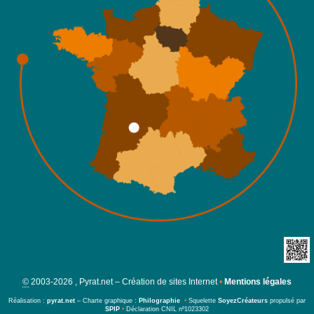
©
2003-2026 , Pyrat.net – Création de sites Internet
•
Mentions légales
Réalisation :
pyrat.net
– Charte graphique :
Philographie
•
Squelette
SoyezCréateurs
propulsé par
SPIP
•
Déclaration CNIL nº1023302