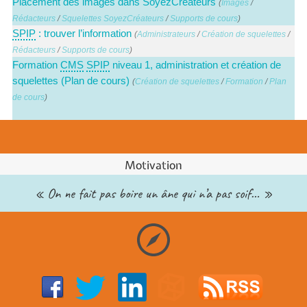
Placement des images dans SoyezCréateurs
(
Images
/
Rédacteurs
/
Squelettes SoyezCréateurs
/
Supports de cours
)
SPIP
: trouver l’information
(
Administrateurs
/
Création de squelettes
/
Rédacteurs
/
Supports de cours
)
Formation
CMS
SPIP
niveau 1, administration et création de
squelettes (Plan de cours)
(
Création de squelettes
/
Formation
/
Plan
de cours
)
Motivation
« On ne fait pas boire un âne qui n’a pas soif… »