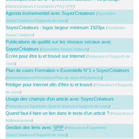
(
Administrateurs
/
Assistance
/
FAQ
SPIP
)
Agenda événementiel avec SoyezCréateurs
(
Squelettes
SoyezCréateurs
/
Supports de cours
)
SoyezCréateurs : logos largeur minimum 1920px
(
Squelettes
SoyezCréateurs
)
Publications de qualité sur les réseaux sociaux avec
SoyezCréateurs
(
Squelettes SoyezCréateurs
)
Écrire pour être lu et trouvé sur Internet
(
Rédacteurs
/
Supports de
cours
)
Plan de cours Formation « Essentielle N°1 » SoyezCréateurs
(
Administrateurs
/
Formation
/
Plan de cours
/
Rédacteurs
)
Rédiger pour Internet afin d’être lu et trouvé
(
Rédacteurs
/
Supports
de cours
)
Usage des champs d’un article avec SoyezCréateurs
(
Rédacteurs
/
Squelettes SoyezCréateurs
/
Supports de cours
)
Quand faut-il faire un lien dans le texte d’un article ?
(
Rédacteurs
/
Référencement
)
Gestion des liens avec
SPIP
(
Rédacteurs
/
Squelettes
SoyezCréateurs
/
Supports de cours
)