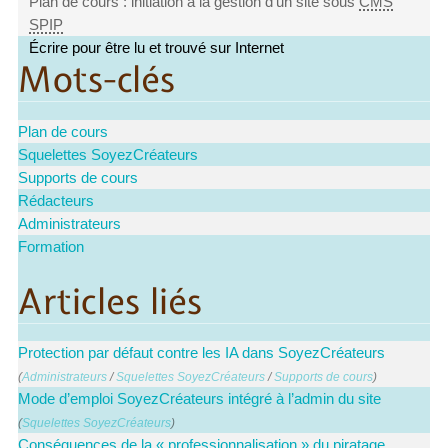
Plan de cours : initiation à la gestion d’un site sous
CMS
SPIP
Écrire pour être lu et trouvé sur Internet
Mots-clés
Plan de cours
Squelettes SoyezCréateurs
Supports de cours
Rédacteurs
Administrateurs
Formation
Articles liés
Protection par défaut contre les IA dans SoyezCréateurs
(
Administrateurs
/
Squelettes SoyezCréateurs
/
Supports de cours
)
Mode d’emploi SoyezCréateurs intégré à l’admin du site
(
Squelettes SoyezCréateurs
)
Conséquences de la « professionnalisation » du piratage