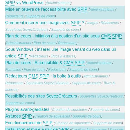
SPIP
vs WordPress
(
Administrateurs
)
Mise en œuvre de l’accessibilité avec
SPIP
(
Administrateurs
/
Rédacteurs
/
Supports de cours
)
Comment insérer une image avec
SPIP
?
(
Images
/
Rédacteurs
/
Squelettes SoyezCréateurs
/
Supports de cours
)
Plan de cours : initiation à la gestion d’un site sous
CMS
SPIP
(
Administrateurs
/
Plan de cours
/
Rédacteurs
)
Sous Windows : insérer une image venant du web dans un
article
SPIP
(
Rédacteurs
/
Trucs & astuces
)
Plan de cours : Accessibilité &
CMS
SPIP
(
Administrateurs
/
Formation
/
Plan de cours
/
Rédacteurs
/
Supports de cours
)
Rédacteurs
CMS
SPIP
: la boîte à outils
(
Administrateurs
/
Rédacteurs
/
Squelettes SoyezCréateurs
/
Supports de cours
/
Trucs &
astuces
)
Possibilités des sites SoyezCréateurs
(
Squelettes SoyezCréateurs
/
Supports de cours
)
Plugins avant-gardistes
(
Création de squelettes
/
Supports de cours
)
Astuces
SPIP
(
Création de squelettes
/
Supports de cours
)
Fonctionnement de
SPIP
(
Création de squelettes
/
Supports de cours
)
Installation et mise à jour de
SPIP
(
Création de squelettes
/
Supports