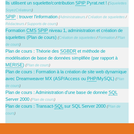
Ils utilisent un squelette/contribution
SPIP
Pyrat.net !
(
Squelettes
SoyezCréateurs
)
SPIP
: trouver l’information
(
Administrateurs
/
Création de squelettes
/
Rédacteurs
/
Supports de cours
)
Formation
CMS
SPIP
niveau 1, administration et création de
squelettes (Plan de cours)
(
Création de squelettes
/
Formation
/
Plan
de cours
)
Plan de cours : Théorie des
SGBDR
et méthode de
modélisation de base de données simplifiée (par rapport à
MERISE
)
(
Plan de cours
)
Plan de cours : Formation à la création de site web dynamique
avec Dreamweaver MX (ASP/Access ou
PHP
/MySQL)
(
Plan
de cours
)
Plan de cours : Administration d’une base de donnée
SQL
Server 2000
(
Plan de cours
)
Plan de cours : Transact-
SQL
sur SQL Server 2000
(
Plan de
cours
)