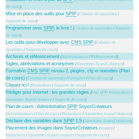
de cours
)
Mise en place des outils pour
SPIP
(
Création de squelettes
/
Supports de cours
)
Programmer avec
SPIP
, le livre !
(
Création de squelettes
/
Supports
de cours
)
Les outils pour développer avec
CMS
SPIP
(
Création de
squelettes
/
Supports de cours
)
Archives et référencement
(
Administrateurs
/
Référencement
)
Sigles, abréviations et acronymes
(
Squelettes SoyezCréateurs
)
Formation
CMS
SPIP
niveau 2, plugins, cfg et noisettes (Plan
de cours)
(
Création de squelettes
/
Formation
/
Plan de cours
)
Cliquez-ici !
(
Rédacteurs
/
Supports de cours
)
Rédiger pour Internet : les grandes règles
(
FAQ
SPIP
/
Rédacteurs
/
Squelettes SoyezCréateurs
/
Supports de cours
)
Plan de cours : Administration
SPIP
SoyezCréateurs
(
Administrateurs
/
Plan de cours
/
Rédacteurs
/
Squelettes SoyezCréateurs
)
Déclarer des variables dans
SPIP
1.9
(
Squelettes SoyezCréateurs
)
Placement des images dans SoyezCréateurs
(
Images
/
Rédacteurs
/
Squelettes SoyezCréateurs
/
Supports de cours
)