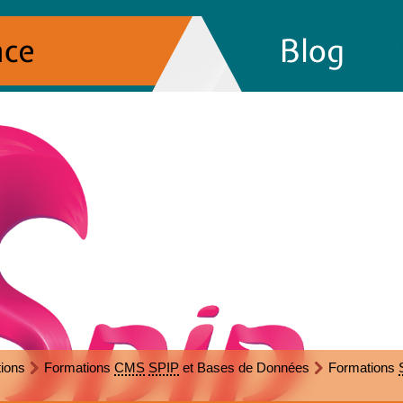
nce
Blog
ions
Formations
CMS
SPIP
et Bases de Données
Formations