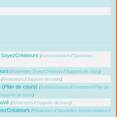
s SoyezCréateurs
(
Administrateurs
/
Squelettes
eurs
(
Squelettes SoyezCréateurs
/
Supports de cours
)
(
Rédacteurs
/
Supports de cours
)
(Plan de cours)
(
Administrateurs
/
Formation
/
Plan de
Supports de cours
)
rouvé
(
Rédacteurs
/
Supports de cours
)
yezCréateurs
(
Rédacteurs
/
Squelettes SoyezCréateurs
/