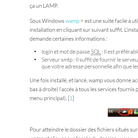
ça un LAMP.
Sous Windows
wamp
est une suite facile à uti
installation en cliquant sur suivant suffit. L’ins
demande certaines informations :
login et mot de passe
SQL
: Il est préférab
Serveur smtp : Il suffit de fournir le serve
que votre adresse personnelle afin que le
Une fois installé, et lancé, wamp vous donne ac
bas à droite) l’accès à tous les services fournis
menu principal).
[
1
]
Pour atteindre le dossier des fichiers situés sur 