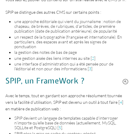
SPIP se distingue des autres CMS sur certains points :
une approche éditoriale qui vient du journalisme : notion de
chapeau, de brèves, de rubriques, d’articles, de première
publication (date de publication antérieure), de popularité
un respect de la typographie (française et internationale). En
particuliers, des espaces avant et après les signes de
ponctuation
la gestion des notes de bas de page
une gestion aisée des liens internes au site
[
2
]
une interface d’administration qui a été pensée pour de
l’éditorial et non pour des informaticiens
[
3
]
SPIP, un FrameWork ?
Avec le temps, tout en gardant son approche résolument tournée
vers la facilité d’utilisation, SPIP est devenu un outil à tout faire
[
4
]
en matière de publication web :
SPIP devient un langage de templates capable d’interroger
n’importe qu’elle base de données (actuellement, MySQL,
SQLLite et PostgreSQL)
[
5
]
.
SPIP gère la mise en cache du contenu généré.