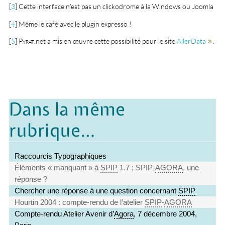
[
3
]
Cette interface n’est pas un clickodrome à la Windows ou Joomla
[
4
]
Même le café avec le plugin expresso !
[
5
]
Pyrat
.net a mis en œuvre cette possibilité pour le site
AllerData
.
Dans la même
rubrique…
Raccourcis Typographiques
Éléments « manquant » à
SPIP
1.7 ; SPIP-
AGORA
, une
réponse ?
Chercher une réponse à une question concernant
SPIP
Hourtin 2004 : compte-rendu de l’atelier
SPIP
-
AGORA
Compte-rendu Atelier Avenir d’
Agora
, 7 décembre 2004,