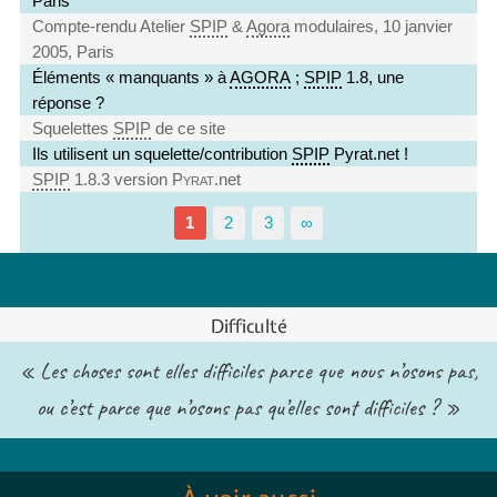
Paris
Compte-rendu Atelier
SPIP
&
Agora
modulaires, 10 janvier
2005, Paris
Éléments « manquants » à
AGORA
;
SPIP
1.8, une
réponse ?
Squelettes
SPIP
de ce site
Ils utilisent un squelette/contribution
SPIP
Pyrat.net !
SPIP
1.8.3 version
Pyrat
.net
1
2
3
∞
Difficulté
« Les choses sont elles difficiles parce que nous n’osons pas,
ou c’est parce que n’osons pas qu’elles sont difficiles ? »