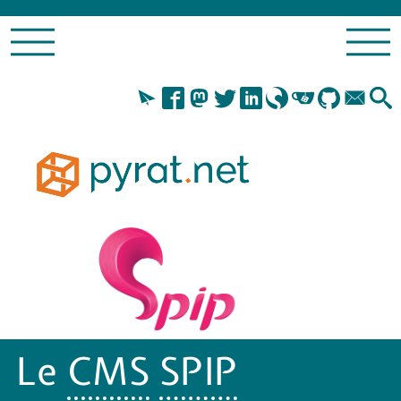
Le
CMS
SPIP