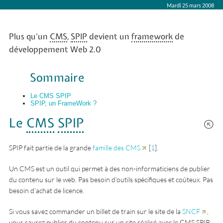
Mardi 25 mars 2008
Plus qu’un
CMS
,
SPIP
devient un
framework
de
développement Web 2.0
Sommaire
Le CMS SPIP
SPIP, un FrameWork ?
Le
CMS
SPIP
SPIP fait partie de la grande
famille des CMS
[
1
]
.
Un CMS est un outil qui permet à des non-informaticiens de publier
du contenu sur le web. Pas besoin d’outils spécifiques et coûteux. Pas
besoin d’achat de licence.
Si vous savez commander un billet de train sur le site de la
SNCF
,
vous saurez publier du contenu sur un site réalisé avec le CMS SPIP.