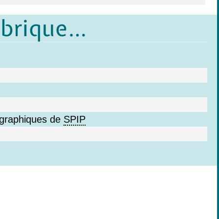
ubrique…
ographiques de
SPIP