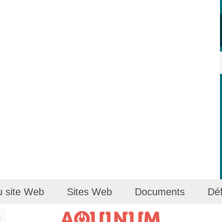
u site Web
Sites Web
Documents
Déf