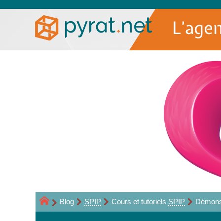
L’age
Blog
SPIP
Cours et tutoriels
SPIP
Démons