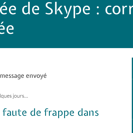
ée de Skype : corr
ée
r message envoyé
elques jours…
faute de frappe dans