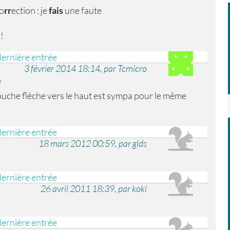
co
rr
ection : je
fais
une faute
!!
dernière entrée
3 février 2014 18:14, par Tcmicro
e
touche flèche vers le haut est sympa pour le même
dernière entrée
18 mars 2012 00:59, par glds
dernière entrée
26 avril 2011 18:39, par koki
dernière entrée