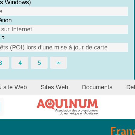
ous Windows)
e
étion
sur Internet
 ?
ts (POI) lors d’une mise à jour de carte
3
4
5
∞
u site Web
Sites Web
Documents
Déf