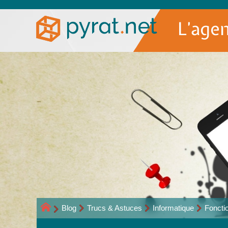
L’age
Blog
Trucs & Astuces
Informatique
Foncti