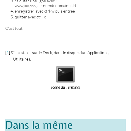
rajouter une ligne avec :
www,xxx,yyy,zzz nomdedomaine.tld
enregistrer avec ctrl-w puis entrée
quitter avec ctrl-x
C’est tout !
[
1
]
S’il n’est pas sur le Dock, dans le disque dur, Applications,
Utilitaires.
Icone du Terminal
Dans la même