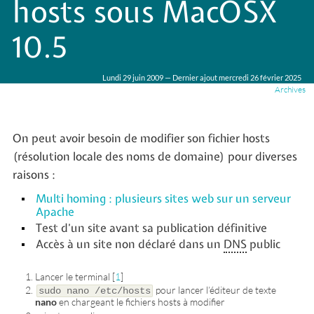
hosts sous MacOSX
10.5
Lundi 29 juin 2009 — Dernier ajout mercredi 26 février 2025
Archives
On peut avoir besoin de modifier son fichier hosts
(résolution locale des noms de domaine) pour diverses
raisons :
Multi homing : plusieurs sites web sur un serveur
Apache
Test d’un site avant sa publication définitive
Accès à un site non déclaré dans un
DNS
public
Lancer le terminal
[
1
]
pour lancer l’éditeur de texte
sudo nano /etc/hosts
nano
en chargeant le fichiers hosts à modifier