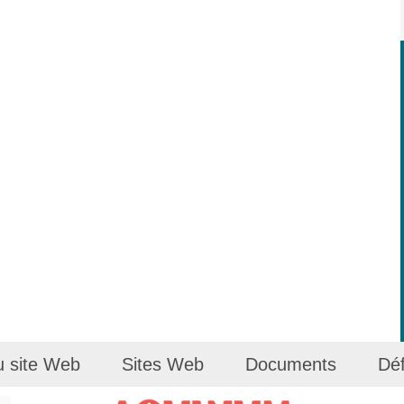
u site Web
Sites Web
Documents
Déf