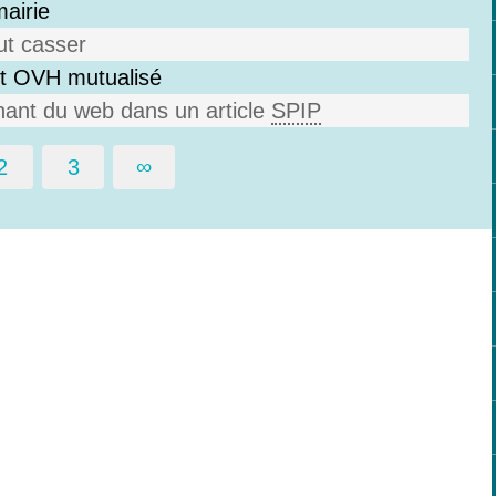
mairie
ut casser
t OVH mutualisé
ant du web dans un article
SPIP
2
3
∞