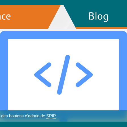
nce
Blog
des boutons d’admin de
SPIP