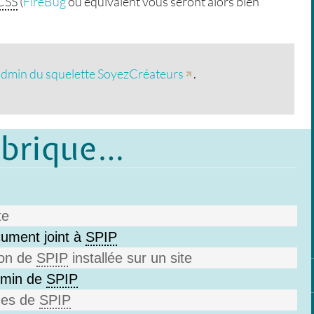
CSS
(
FireBug
ou équivalent vous seront alors bien
admin du squelette SoyezCréateurs
.
ubrique…
te
ument joint à
SPIP
ion de
SPIP
installée sur un site
dmin de
SPIP
ches de
SPIP