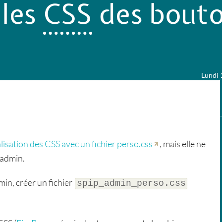
 les
CSS
des bouto
Lundi 
isation des CSS avec un fichier perso.css
, mais elle ne
’admin.
in, créer un fichier
spip_admin_perso.css