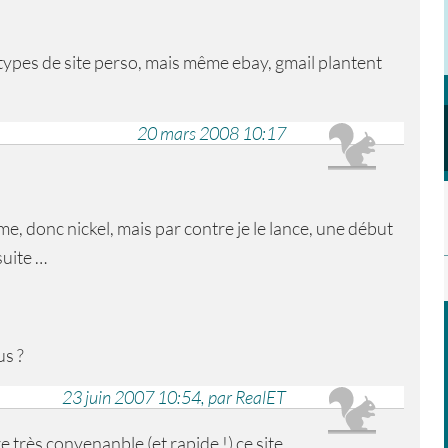
types de site perso, mais même ebay, gmail plantent
20 mars 2008 10:17
ème, donc nickel, mais par contre je le lance, une début
suite …
us ?
23 juin 2007 10:54, par RealET
 très convenanble (et rapide !) ce site