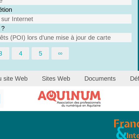
e
étion
sur Internet
 ?
ts (POI) lors d’une mise à jour de carte
3
4
5
∞
u site Web
Sites Web
Documents
Déf