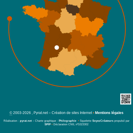
©
2003-2026 , Pyrat.net – Création de sites Internet
•
Mentions légales
Réalisation :
pyrat.net
– Charte graphique :
Philographie
•
Squelette
SoyezCréateurs
propulsé par
SPIP
•
Déclaration CNIL nº1023302