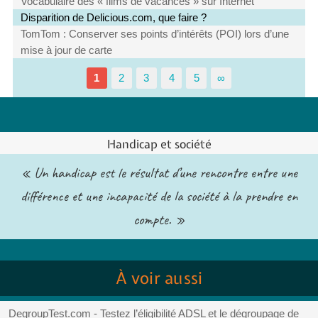
Vocabulaire des « films de vacances » sur Internet
Disparition de Delicious.com, que faire ?
TomTom : Conserver ses points d’intérêts (POI) lors d’une
mise à jour de carte
1
2
3
4
5
∞
Handicap et société
« Un handicap est le résultat d’une rencontre entre une
différence et une incapacité de la société à la prendre en
compte. »
À voir aussi
DegroupTest.com - Testez l’éligibilité ADSL et le dégroupage de