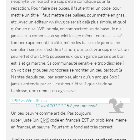
néophyte. Je reproche à
spip
d’être compliqué pour la
rédaction. Pour faire des puces, il faut entrer un code, pour
mettre un titre il faut mettre des balises, pour mettre en gras…
etc. Avec un éditeur
wysiwyg
ce serait déjà plus simple, et quoi
qu’on en dise, WP, joomla, en comportent un de base. Je n’ai
jamais rien compris aux squelettes (en même temps j’ai laissé
tomber rapidement), à côté, même les balises de joomla me
semblent simples, c’est dire ! Sinon, oui, c’est vrai spip me fait un
peu l’effet d’un
CMS
poussiéreux, qu’on garde parce que bon, il
est là et ça marche. Sa communauté serait-elle trop discrète ?
on voit des groupes wordpress se monter un peu partout (à
Nantes depuis peu, par exemple), alors qu’un groupe Spip ?
jamais entendu parler… c’est peut-être là que réside sa
faiblesse, une comm’ peu agressive.
SPIP
vs WordPress
12 avril 2012 12:59, par tominardi
Un peu pauvre comme article. Pas toujours
super juste (un
CMS
codé en français EST un problème, même
en france), et pauvre. Pourtant le fond est très correct.
J’utilise beaucoup Wordpress en ce moment, et effectivement,