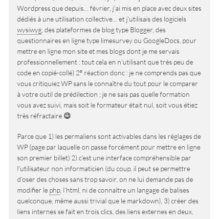
Wordpress que depuis… février, j’ai mis en place avec deux sites
dédiés à une utilisation collective… et j’utilisais des logiciels
wysiwyg
, des plateformes de blog type Blogger, des
questionnaires en ligne type limesurvey ou GoogleDocs, pour
mettre en ligne mon site et mes blogs dont je me servais
professionnellement : tout cela en n’utilisant que très peu de
e
code en copié-collé) 2
réaction donc : je ne comprends pas que
vous critiquiez WP sans le connaître du tout pour le comparer
à votre outil de prédilection ; je ne sais pas quelle formation
vous avez suivi, mais soit le formateur était nul, soit vous étiez
très réfractaire
😉
Parce que 1) les permaliens sont activables dans les réglages de
WP (page par laquelle on passe forcément pour mettre en ligne
son premier billet) 2) c’est une interface compréhensible par
l’utilisateur non informaticien (du coup, il peut se permettre
d’oser des choses sans trop savoir, on ne lui demande pas de
modifier le
php
, l’html, ni de connaître un langage de balises
quelconque, même aussi trivial que le markdown), 3) créer des
liens internes se fait en trois clics, des liens externes en deux,