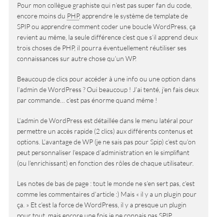
Pour mon collègue graphiste qui n’est pas super fan du code,
encore moins du
PHP
, apprendre le système de template de
SPIP ou apprendre comment coder une boucle WordPress, ça
revient au même, la seule différence c’est que s’il apprend deux
trois choses de PHP, il pourra éventuellement réutiliser ses
connaissances sur autre chose qu’un WP.
Beaucoup de clics pour accéder à une info ou une option dans
l’admin de WordPress ? Oui beaucoup ! J’ai tenté, j’en fais deux
par commande… c’est pas énorme quand même !
L’admin de WordPress est détaillée dans le menu latéral pour
permettre un accès rapide (2 clics) aux différents contenus et
options. L’avantage de WP (je ne sais pas pour Spip) c’est qu’on
peut personnaliser l’espace d’administration en le simplifiant
(ou l’enrichissant) en fonction des rôles de chaque utilisateur.
Les notes de bas de page : tout le monde ne s’en sert pas, c’est
comme les commentaires d’article :) Mais « il y a un plugin pour
ça. » Et c’est la force de WordPress, il y a presque un plugin
pour tout, mais encore une fois je ne connais pas SPIP.