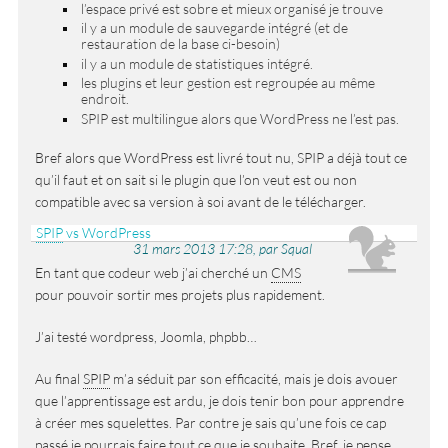
l’espace privé est sobre et mieux organisé je trouve
il y a un module de sauvegarde intégré (et de
restauration de la base ci-besoin)
il y a un module de statistiques intégré.
les plugins et leur gestion est regroupée au même
endroit.
SPIP est multilingue alors que WordPress ne l’est pas.
Bref alors que WordPress est livré tout nu, SPIP a déjà tout ce
qu’il faut et on sait si le plugin que l’on veut est ou non
compatible avec sa version à soi avant de le télécharger.
SPIP
vs WordPress
31 mars 2013 17:28, par Squal
En tant que codeur web j’ai cherché un
CMS
pour pouvoir sortir mes projets plus rapidement.
J’ai testé wordpress, Joomla, phpbb…
Au final
SPIP
m’a séduit par son efficacité, mais je dois avouer
que l’apprentissage est ardu, je dois tenir bon pour apprendre
à créer mes squelettes. Par contre je sais qu’une fois ce cap
passé je pourrais faire tout ce que je souhaite. Bref, je pense