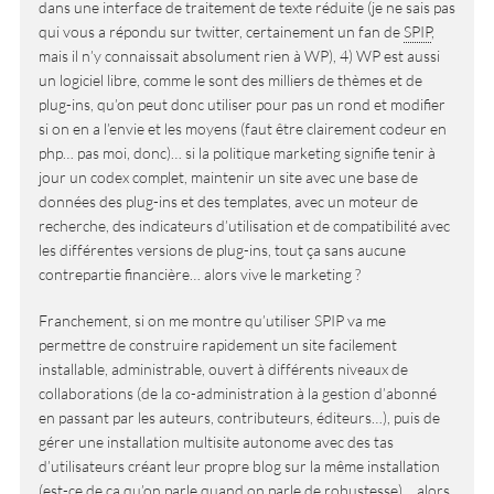
dans une interface de traitement de texte réduite (je ne sais pas
qui vous a répondu sur twitter, certainement un fan de
SPIP
,
mais il n’y connaissait absolument rien à WP), 4) WP est aussi
un logiciel libre, comme le sont des milliers de thèmes et de
plug-ins, qu’on peut donc utiliser pour pas un rond et modifier
si on en a l’envie et les moyens (faut être clairement codeur en
php… pas moi, donc)… si la politique marketing signifie tenir à
jour un codex complet, maintenir un site avec une base de
données des plug-ins et des templates, avec un moteur de
recherche, des indicateurs d’utilisation et de compatibilité avec
les différentes versions de plug-ins, tout ça sans aucune
contrepartie financière… alors vive le marketing ?
Franchement, si on me montre qu’utiliser SPIP va me
permettre de construire rapidement un site facilement
installable, administrable, ouvert à différents niveaux de
collaborations (de la co-administration à la gestion d’abonné
en passant par les auteurs, contributeurs, éditeurs…), puis de
gérer une installation multisite autonome avec des tas
d’utilisateurs créant leur propre blog sur la même installation
(est-ce de ça qu’on parle quand on parle de robustesse)… alors