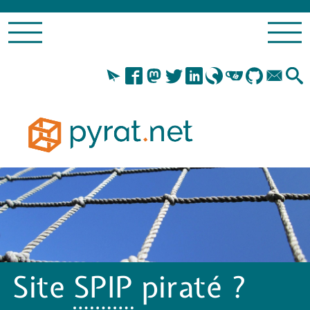
Site
SPIP
piraté ?