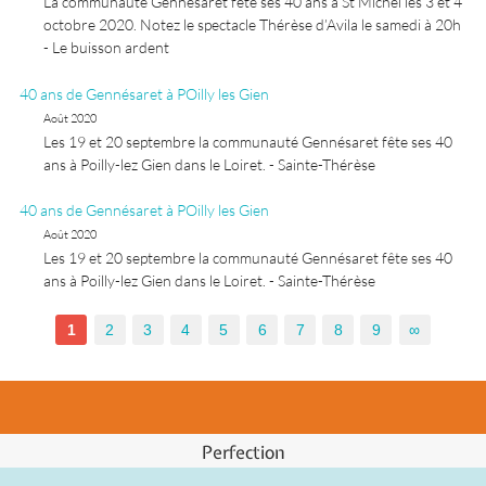
La communauté Gennésaret fête ses 40 ans à St Michel les 3 et 4
octobre 2020. Notez le spectacle Thérèse d’Avila le samedi à 20h
- Le buisson ardent
40 ans de Gennésaret à POilly les Gien
Août 2020
Les 19 et 20 septembre la communauté Gennésaret fête ses 40
ans à Poilly-lez Gien dans le Loiret. - Sainte-Thérèse
40 ans de Gennésaret à POilly les Gien
Août 2020
Les 19 et 20 septembre la communauté Gennésaret fête ses 40
ans à Poilly-lez Gien dans le Loiret. - Sainte-Thérèse
1
2
3
4
5
6
7
8
9
∞
Perfection